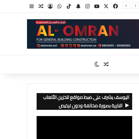
‫X
فيسبوك
‫YouTube
انستقرام
سناب تشات
‫TikTok
واتساب
تسجيل الدخول
مقال عشوائي
إضافة عمود جا
مقال عشوائي
الوضع المظلم
اليوسف يشرف على ضبط مواقع لتخزين الألعاب
النارية بصورة مخالفة ودون ترخيص
مشغل
الفيديو