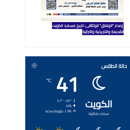
إصدار "الوفاق" الوثائقي: تاريخ مساجد الكويت
القديمة والتاريخية والتراثية
حالة الطقس
41
℃
الكويت
41º - 40º
26%
2.68 كيلومتر/ساعة
سماء صافية