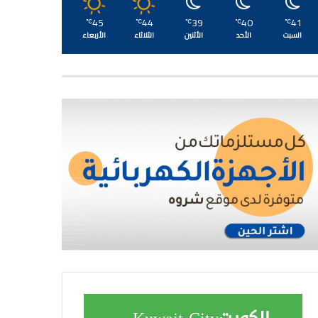
45
44
39
40
41
℃
℃
℃
℃
℃
السبت
الأحد
الأثنين
الثلاثاء
الأربعاء