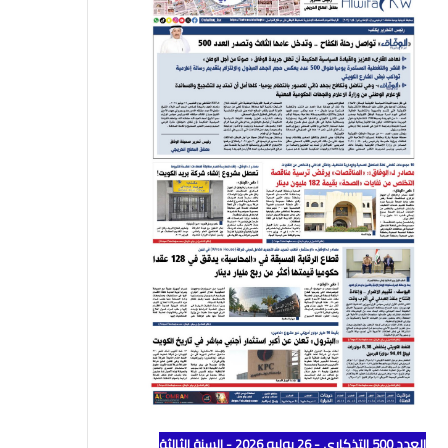
العدد 500 التذكاري - 26 يوليو 2026 - السنة الثالثة