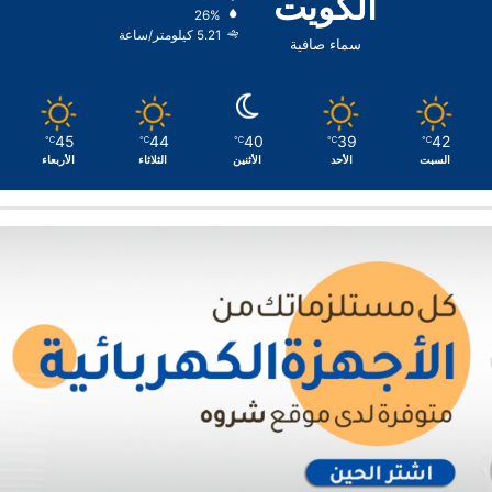
الكويت
26%
5.21 كيلومتر/ساعة
سماء صافية
45
44
40
39
42
℃
℃
℃
℃
℃
السبت
الأحد
الأثنين
الثلاثاء
الأربعاء