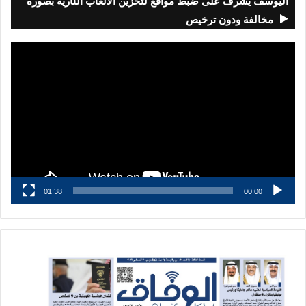
اليوسف يشرف على ضبط مواقع لتخزين الألعاب النارية بصورة
مخالفة ودون ترخيص
مشغل
الفيديو
01:38
00:00