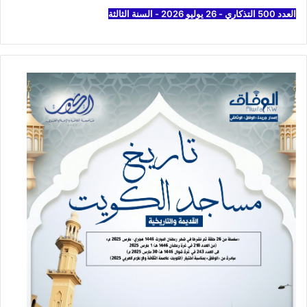
العدد 500 التذكاري - 26 يوليو 2026 - السنة الثالثة