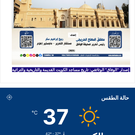
إصدار "الوفاق" الوثائقي: تاريخ مساجد الكويت القديمة والتاريخية والتراثية
حالة الطقس
37
℃
42º - 37º