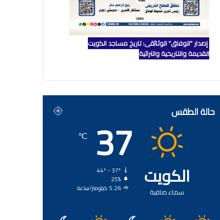
إصدار "الوفاق" الوثائقي: تاريخ مساجد الكويت
القديمة والتاريخية والتراثية
حالة الطقس
37
℃
الكويت
44º - 37º
25%
5.26 كيلومتر/ساعة
سماء صافية