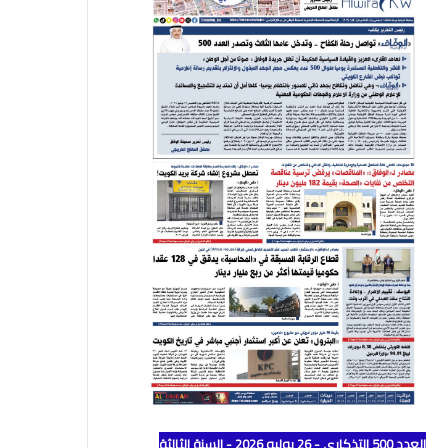
العدد 500 التذكاري - 26 يوليو 2026 - السنة الثالثة