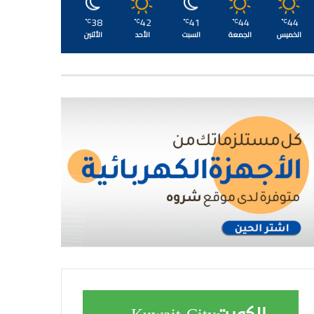
38
42
41
44
44
℃
℃
℃
℃
℃
الخميس
الجمعة
السبت
الأحد
الأثنين