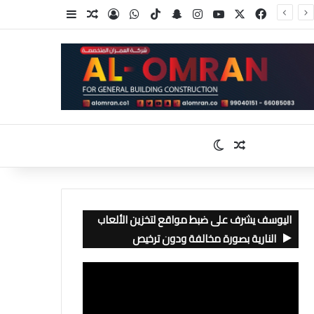
‫X
فيسبوك
‫YouTube
انستقرام
سناب تشات
‫TikTok
واتساب
تسجيل الدخول
مقال عشوائي
إضافة عمود جا
مقال عشوائي
الوضع المظلم
اليوسف يشرف على ضبط مواقع لتخزين الألعاب
النارية بصورة مخالفة ودون ترخيص
مشغل
الفيديو