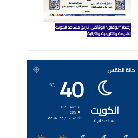
إصدار "الوفاق" الوثائقي: تاريخ مساجد الكويت
القديمة والتاريخية والتراثية
حالة الطقس
40
℃
الكويت
41º - 40º
28%
2.62 كيلومتر/ساعة
سماء صافية