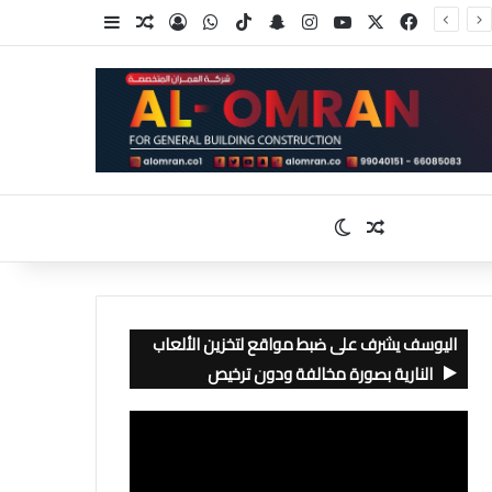
‫X
فيسبوك
‫YouTube
انستقرام
سناب تشات
‫TikTok
واتساب
تسجيل الدخول
مقال عشوائي
إضافة عمود جا
مقال عشوائي
الوضع المظلم
اليوسف يشرف على ضبط مواقع لتخزين الألعاب
النارية بصورة مخالفة ودون ترخيص
مشغل
الفيديو