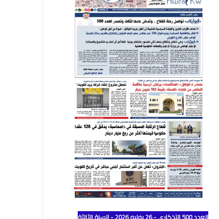
العدد 500 التذكاري - 26 يوليو 2026 - السنة الثالثة