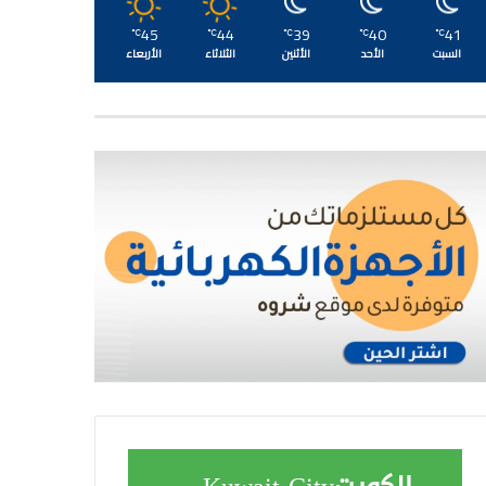
45
44
39
40
41
℃
℃
℃
℃
℃
السبت
الأحد
الأثنين
الثلاثاء
الأربعاء