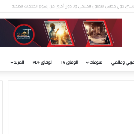
لثقافة يطلق فعاليات «نادي المبدعين» للأطفال ضمن مهرجان «صيفي ثقافي 18»
ربي وعالمي
منوعات
الوفاق TV
الوفاق PDF
المزيد