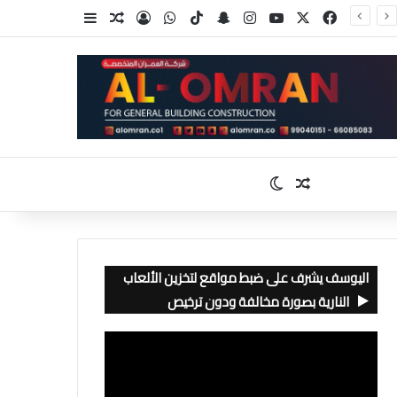
‫X
فيسبوك
‫YouTube
انستقرام
سناب تشات
‫TikTok
واتساب
تسجيل الدخول
مقال عشوائي
إضافة عمود جا
مقال عشوائي
الوضع المظلم
اليوسف يشرف على ضبط مواقع لتخزين الألعاب
النارية بصورة مخالفة ودون ترخيص
مشغل
الفيديو