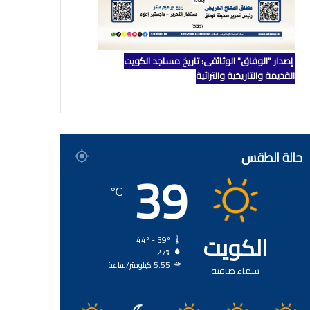
إصدار "الوفاق" الوثائقي: تاريخ مساجد الكويت
القديمة والتاريخية والتراثية
حالة الطقس
39
℃
الكويت
44º - 39º
27%
5.55 كيلومتر/ساعة
سماء صافية