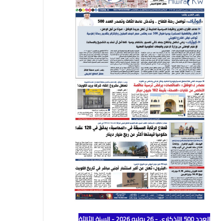
العدد 500 التذكاري - 26 يوليو 2026 - السنة الثالثة