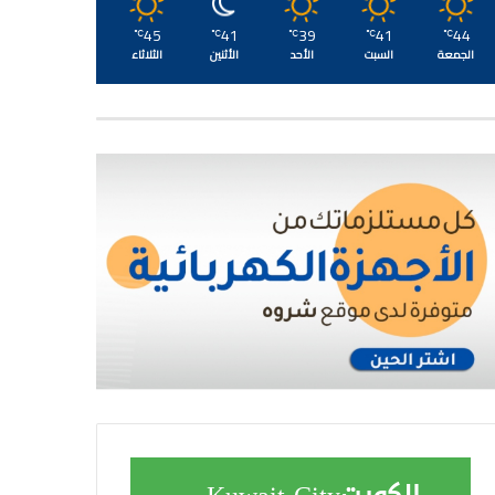
45
41
39
41
44
℃
℃
℃
℃
℃
الجمعة
السبت
الأحد
الأثنين
الثلاثاء