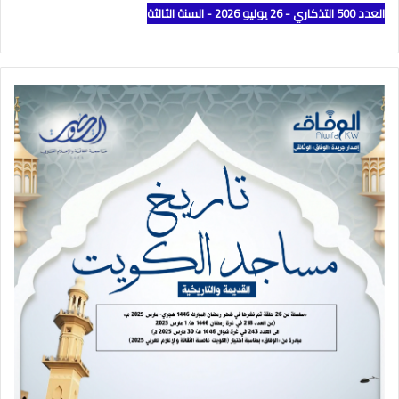
العدد 500 التذكاري - 26 يوليو 2026 - السنة الثالثة