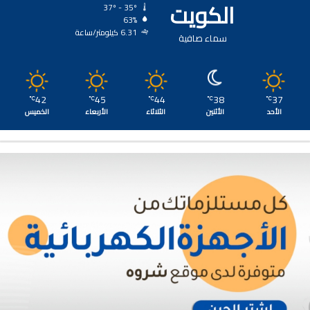
الكويت
37º - 35º
63%
6.31 كيلومتر/ساعة
سماء صافية
42
45
44
38
37
℃
℃
℃
℃
℃
الأحد
الأثنين
الثلاثاء
الأربعاء
الخميس