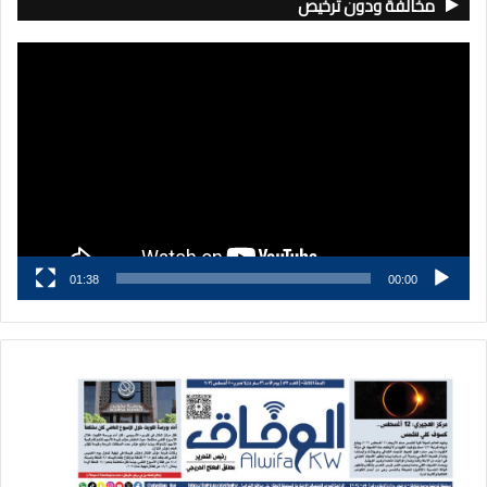
مخالفة ودون ترخيص
مشغل
الفيديو
01:38
00:00