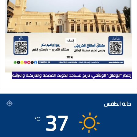
إصدار "الوفاق" الوثائقي: تاريخ مساجد الكويت القديمة والتاريخية والتراثية
حالة الطقس
37
℃