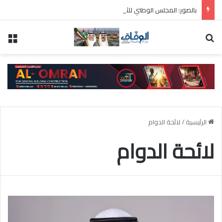
بالصور: المجلس الوطني للثقافة يطلق فعاليات «نادي المبدعين» للأطفال ضمن مهرجان «صيفي ثقافي 18»
بحث عن
الق
الرئيسية
/
لائحة الدوام
لائحة الدوام