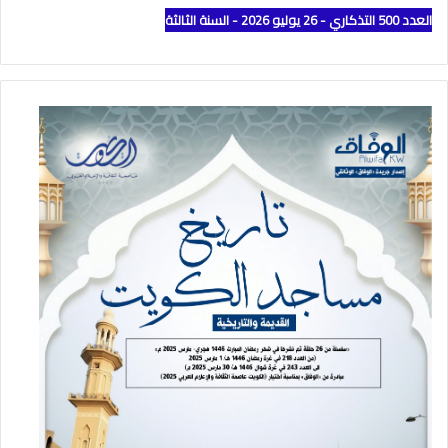
العدد 500 التذكاري - 26 يوليو 2026 - السنة الثالثة