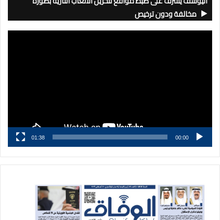
اليوسف يشرف على ضبط مواقع لتخزين الألعاب النارية بصورة
مخالفة ودون ترخيص
مشغل
الفيديو
01:38
00:00