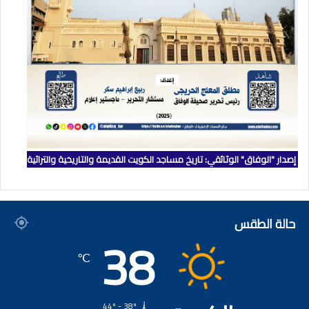
إصدار "الوفاق" الوثائقي: تاريخ مساجد الكويت القديمة والتاريخية والتراثية
حالة الطقس
38
℃
44º - 38º