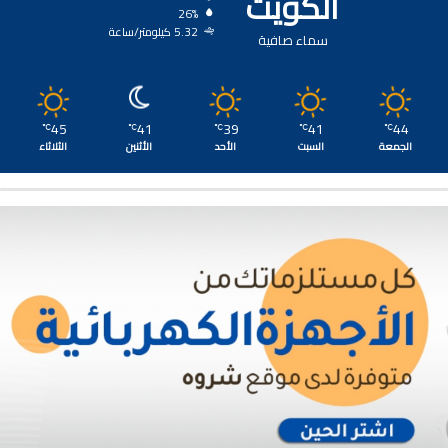
الكويت
26%
5.32 كيلومتر/ساعة
سماء صافية
45
41
39
41
44
℃
℃
℃
℃
℃
الجمعة
السبت
الأحد
الأثنين
الثلاثاء