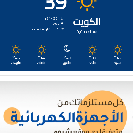
39
الكويت
42º - 36º
28%
5.84 كيلومتر/ساعة
سماء صافية
45
44
40
39
42
℃
℃
℃
℃
℃
السبت
الأحد
الأثنين
الثلاثاء
الأربعاء