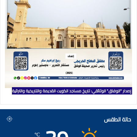
إصدار "الوفاق" الوثائقي: تاريخ مساجد الكويت القديمة والتاريخية والتراثية
حالة الطقس
℃