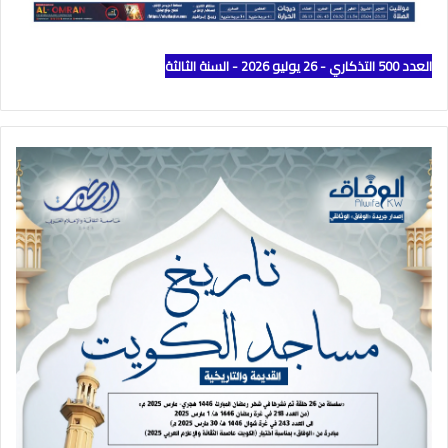
العدد 500 التذكاري - 26 يوليو 2026 - السنة الثالثة