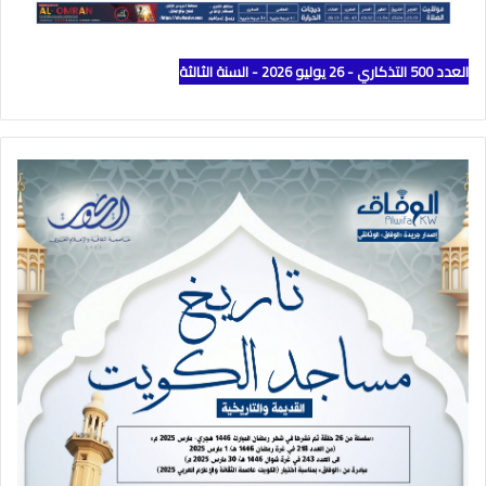
العدد 500 التذكاري - 26 يوليو 2026 - السنة الثالثة