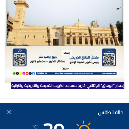
إصدار "الوفاق" الوثائقي: تاريخ مساجد الكويت القديمة والتاريخية والتراثية
حالة الطقس
℃