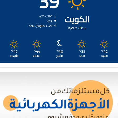
39
الكويت
42º - 39º
24%
4.49 كيلومتر/ساعة
سماء صافية
45
44
40
39
42
℃
℃
℃
℃
℃
السبت
الأحد
الأثنين
الثلاثاء
الأربعاء