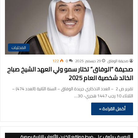
المحليات
صحيفة الوفاق
29 ديسمبر، 2025
0
122
صحيفة “الوفاق” تختار سمو ولي العهد الشيخ صباح
الخالد شخصية العام 2025
تقرير ص 2 – العدد التذكاري جريدة الوفاق – السنة الثانية (العدد 474) –
الثلاثاء 10 رجب 1447 هجري- 30…
أكمل القراءة »
اليوسف يشرف على ضبط مواقع لتخزين الألعاب النارية بصورة