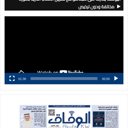
مخالفة ودون ترخيص
مشغل
الفيديو
01:38
00:00