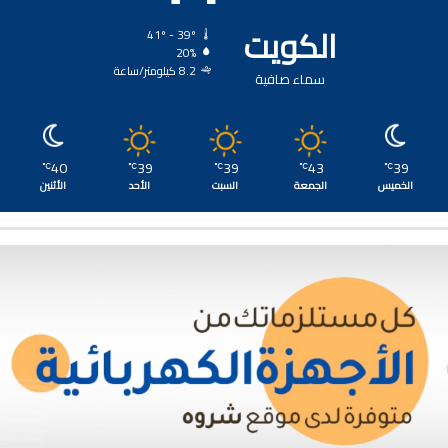
الكويت
41º - 39º
20%
8.2 كيلومتر/ساعة
سماء صافية
40
39
39
43
39
℃
℃
℃
℃
℃
الخميس
الجمعة
السبت
الأحد
الأثنين