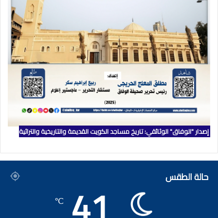
إصدار "الوفاق" الوثائقي: تاريخ مساجد الكويت القديمة والتاريخية والتراثية
حالة الطقس
41
℃