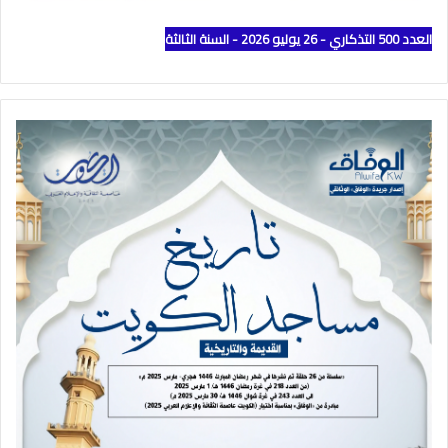
العدد 500 التذكاري - 26 يوليو 2026 - السنة الثالثة