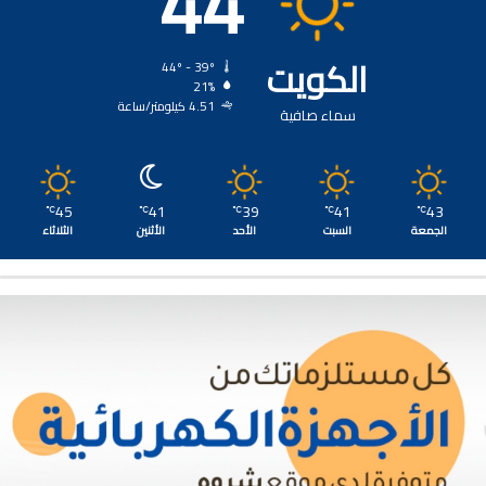
44
الكويت
44º - 39º
21%
4.51 كيلومتر/ساعة
سماء صافية
45
41
39
41
43
℃
℃
℃
℃
℃
الجمعة
السبت
الأحد
الأثنين
الثلاثاء