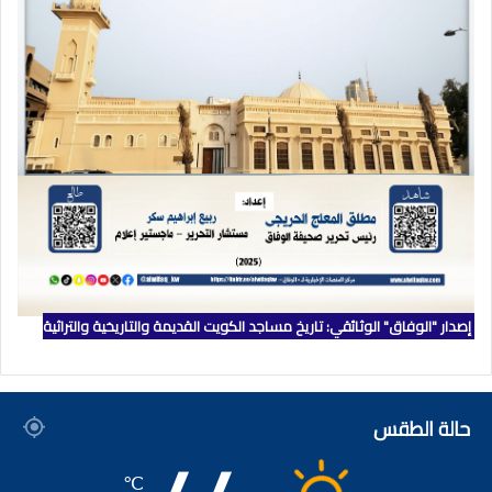
إصدار "الوفاق" الوثائقي: تاريخ مساجد الكويت القديمة والتاريخية والتراثية
حالة الطقس
℃