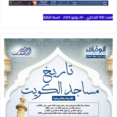
العدد 500 التذكاري - 26 يوليو 2026 - السنة الثالثة