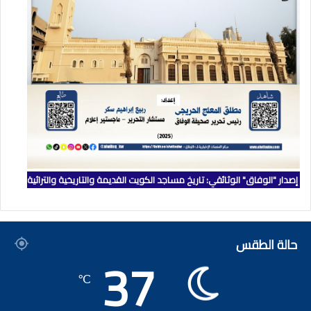
إصدار "الوفاق" الوثائقي: تاريخ مساجد الكويت القديمة والتاريخية والتراثية
حالة الطقس
37
℃