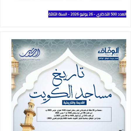
العدد 500 التذكاري - 26 يوليو 2026 - السنة الثالثة