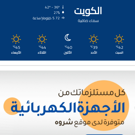
الكويت
42º - 36º
27%
5.72 كيلومتر/ساعة
سماء صافية
45
44
40
39
42
℃
℃
℃
℃
℃
السبت
الأحد
الأثنين
الثلاثاء
الأربعاء