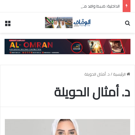
الداخلية: ضـبـط وافد مـتـهـم فـي قـضـية قتـل عـمـد أثـناء محاولـته الهروب مـن البلاد
بحث عن
الق
الرئيسية
/
د. أمثال الحويلة
د. أمثال الحويلة