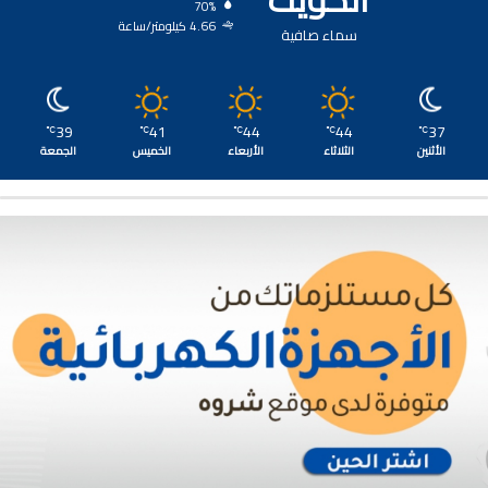
70%
4.66 كيلومتر/ساعة
سماء صافية
39
41
44
44
37
℃
℃
℃
℃
℃
الأثنين
الثلاثاء
الأربعاء
الخميس
الجمعة