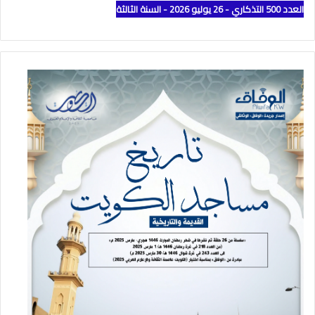
العدد 500 التذكاري - 26 يوليو 2026 - السنة الثالثة