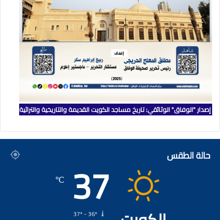
إصدار "الوفاق" الوثائقي: تاريخ مساجد الكويت القديمة والتاريخية والتراثية
حالة الطقس
37
℃
الكويت
37º - 36º