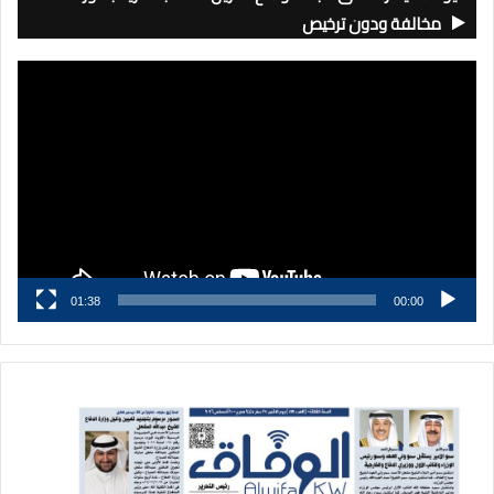
مخالفة ودون ترخيص
مشغل
الفيديو
01:38
00:00