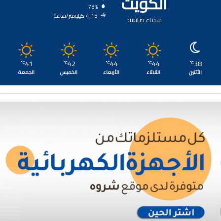
الكويت
73%
4.15 كيلومتر/ساعة
سماء صافية
41
42
44
44
38
℃
℃
℃
℃
℃
الأثنين
الثلاثاء
الأربعاء
الخميس
الجمعة