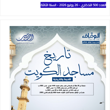
العدد 500 التذكاري - 26 يوليو 2026 - السنة الثالثة