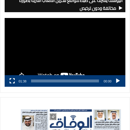
اليوسف يشرف على ضبط مواقع لتخزين الألعاب النارية بصورة
مخالفة ودون ترخيص
مشغل
الفيديو
01:38
00:00