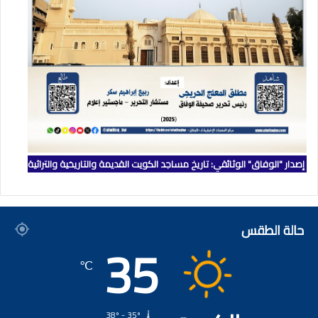
إصدار "الوفاق" الوثائقي: تاريخ مساجد الكويت القديمة والتاريخية والتراثية
حالة الطقس
35
℃
38º - 35º