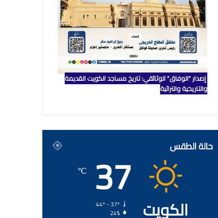
إصدار "الوفاق" الوثائقي: تاريخ مساجد الكويت القديمة
والتاريخية والتراثية
حالة الطقس
37
℃
الكويت
44º - 37º
24%