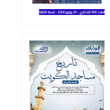
العدد 500 التذكاري - 26 يوليو 2026 - السنة الثالثة