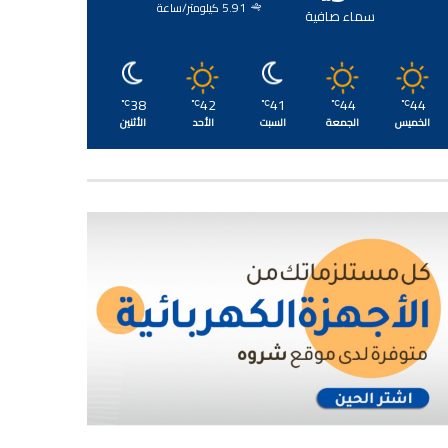
5.91 كيلومتر/ساعة
سماء صافية
38
42
41
44
44
℃
℃
℃
℃
℃
الخميس
الجمعة
السبت
الأحد
الأثنين