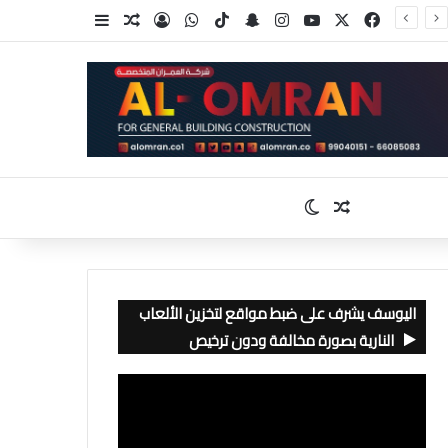
‫X
فيسبوك
‫YouTube
انستقرام
سناب تشات
‫TikTok
واتساب
تسجيل الدخول
مقال عشوائي
إضافة عمود جا
مقال عشوائي
الوضع المظلم
اليوسف يشرف على ضبط مواقع لتخزين الألعاب
النارية بصورة مخالفة ودون ترخيص
مشغل
الفيديو