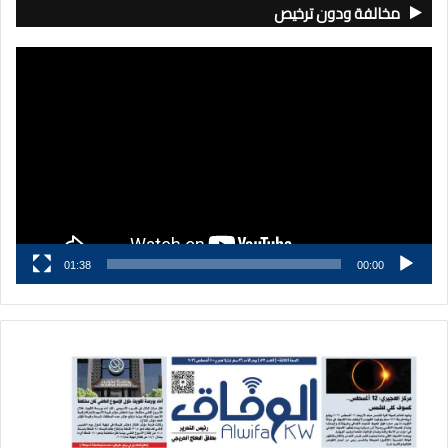
مخالفة ودون ترخيص
مشغل
الفيديو
01:38
00:00