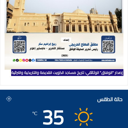
إصدار "الوفاق" الوثائقي: تاريخ مساجد الكويت القديمة والتاريخية والتراثية
حالة الطقس
35
℃