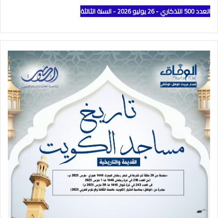
العدد 500 التذكاري - 26 يوليو 2026 - السنة الثالثة