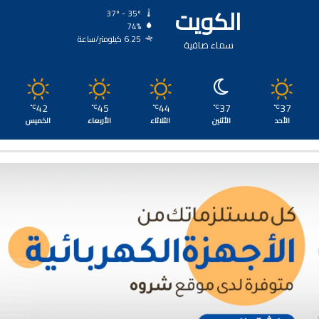
الكويت
37º - 35º
74%
6.25 كيلومتر/ساعة
سماء صافية
42
45
44
37
37
℃
℃
℃
℃
℃
الأحد
الأثنين
الثلاثاء
الأربعاء
الخميس