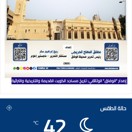
إصدار "الوفاق" الوثائقي: تاريخ مساجد الكويت القديمة والتاريخية والتراثية
حالة الطقس
42
℃