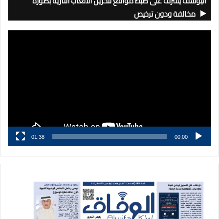
اليوسف يشرف على ضبط مواقع لتخزين الألعاب النارية بصورة
مخالفة ودون ترخيص
مشغل
الفيديو
01:38
00:00