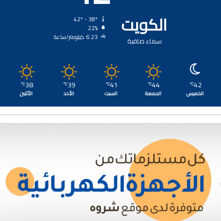
الكويت
42º - 38º
22%
6.23 كيلومتر/ساعة
سماء صافية
38
39
41
44
42
℃
℃
℃
℃
℃
الخميس
الجمعة
السبت
الأحد
الأثنين