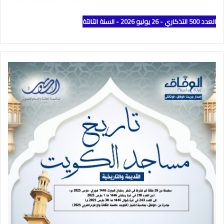
العدد 500 التذكاري - 26 يوليو 2026 - السنة الثالثة