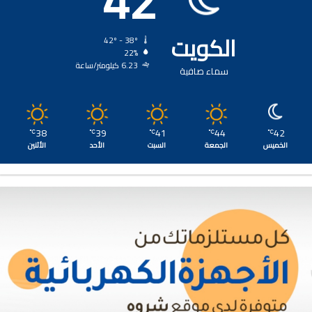
42
الكويت
42º - 38º
22%
6.23 كيلومتر/ساعة
سماء صافية
38
39
41
44
42
℃
℃
℃
℃
℃
الخميس
الجمعة
السبت
الأحد
الأثنين