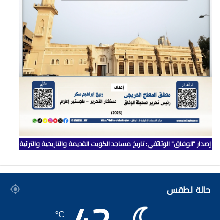
إصدار "الوفاق" الوثائقي: تاريخ مساجد الكويت القديمة والتاريخية والتراثية
حالة الطقس
℃