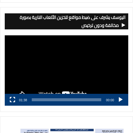
اليوسف يشرف على ضبط مواقع لتخزين الألعاب النارية بصورة
مخالفة ودون ترخيص
مشغل
الفيديو
01:38
00:00