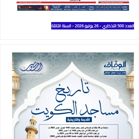
العدد 500 التذكاري - 26 يوليو 2026 - السنة الثالثة