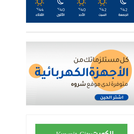
44
40
40
42
42
℃
℃
℃
℃
℃
الجمعة
السبت
الأحد
الأثنين
الثلاثاء