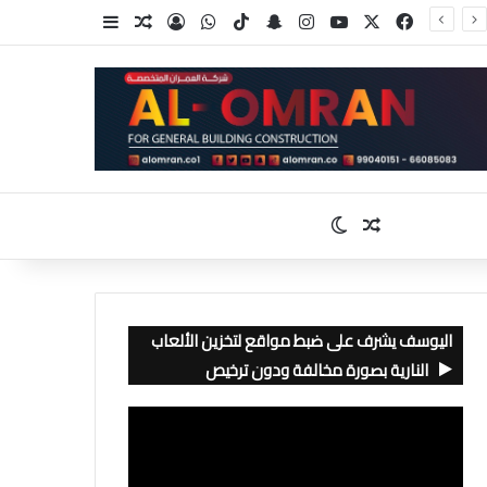
‫X
فيسبوك
‫YouTube
انستقرام
سناب تشات
‫TikTok
واتساب
تسجيل الدخول
مقال عشوائي
إضافة عمود جا
مقال عشوائي
الوضع المظلم
اليوسف يشرف على ضبط مواقع لتخزين الألعاب
النارية بصورة مخالفة ودون ترخيص
مشغل
الفيديو