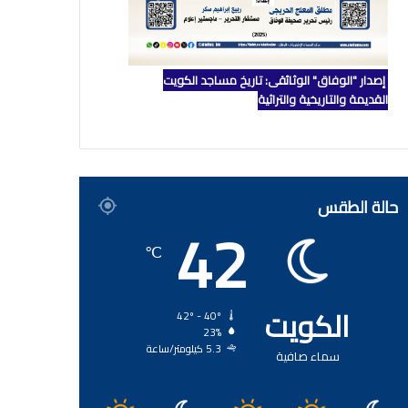
إصدار "الوفاق" الوثائقي: تاريخ مساجد الكويت
القديمة والتاريخية والتراثية
حالة الطقس
42
℃
الكويت
42º - 40º
23%
5.3 كيلومتر/ساعة
سماء صافية