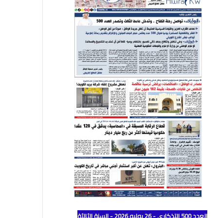
العدد 500 التذكاري - 26 يوليو 2026 - السنة الثالثة