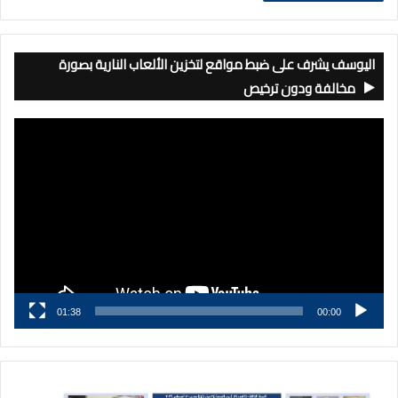
اليوسف يشرف على ضبط مواقع لتخزين الألعاب النارية بصورة
مخالفة ودون ترخيص
مشغل
الفيديو
01:38
00:00