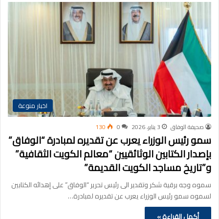
اخبار منوعة
صحيفة الوفاق
3 يناير، 2026
0
130
سمو رئيس الوزراء يعرب عن تقديره لمبادرة “الوفاق”
بإصدار الكتابين الوثائقيين “معالم الكويت الثقافية”
و”تاريخ مساجد الكويت القديمة”
سموه وجه برقية شكر وتقدير الى رئيس تحرير “الوفاق” على إهدائه الكتابين
لسموه سمو رئيس الوزراء يعرب عن تقديره لمبادرة…
أكمل القراءة »