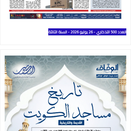
العدد 500 التذكاري - 26 يوليو 2026 - السنة الثالثة