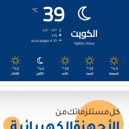
39
℃
الكويت
43º - 37º
23%
6.35 كيلومتر/ساعة
سماء صافية
45
40
39
39
43
℃
℃
℃
℃
℃
الجمعة
السبت
الأحد
الأثنين
الثلاثاء