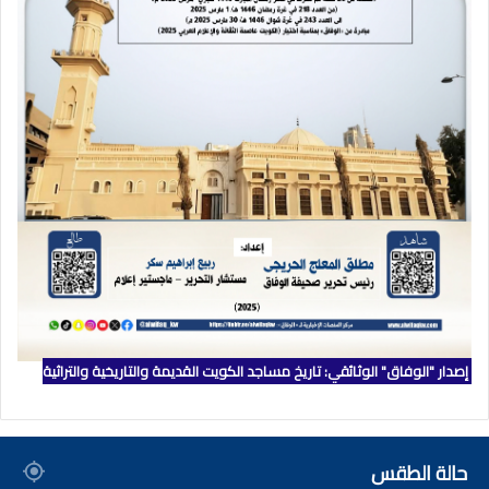
إصدار "الوفاق" الوثائقي: تاريخ مساجد الكويت القديمة والتاريخية والتراثية
حالة الطقس