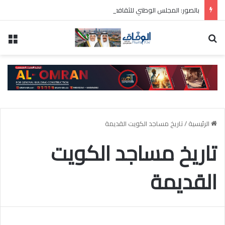
بالصور: المجلس الوطني للثقافة يطلق فعاليات «نادي المبدعين» للأطفال ضمن مهرجان «صيفي ثقافي 18»
بحث عن
الق
الرئيسية
/
تاريخ مساجد الكويت القديمة
تاريخ مساجد الكويت
القديمة