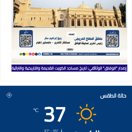
إصدار "الوفاق" الوثائقي: تاريخ مساجد الكويت القديمة والتاريخية والتراثية
حالة الطقس
37
℃
37º - 35º