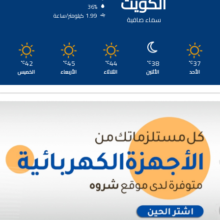
الكويت
36%
1.99 كيلومتر/ساعة
سماء صافية
42
45
44
38
37
℃
℃
℃
℃
℃
الأحد
الأثنين
الثلاثاء
الأربعاء
الخميس