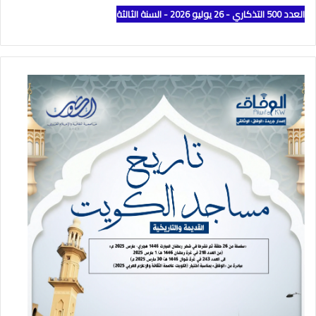
العدد 500 التذكاري - 26 يوليو 2026 - السنة الثالثة