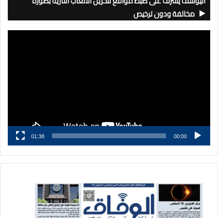
اليوسف يشرف على ضبط مواقع لتخزين الألعاب النارية بصورة
مخالفة ودون ترخيص
مشغل
الفيديو
01:38
00:00