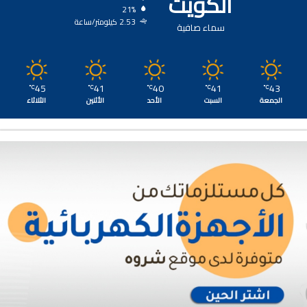
الكويت
21%
2.53 كيلومتر/ساعة
سماء صافية
45
41
40
41
43
℃
℃
℃
℃
℃
الجمعة
السبت
الأحد
الأثنين
الثلاثاء