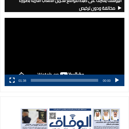
اليوسف يشرف على ضبط مواقع لتخزين الألعاب النارية بصورة
مخالفة ودون ترخيص
مشغل
الفيديو
01:38
00:00