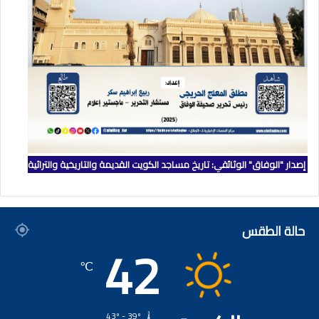
إصدار "الوفاق" الوثائقي: تاريخ مساجد الكويت القديمة والتاريخية والتراثية
حالة الطقس
42
℃
43º - 39º