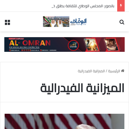
بالصور: المجلس الوطني للثقافة يطلق فعاليات «نادي المبدعين» للأطفال ضمن مهرجان «صيفي ثقافي 18»
بحث عن
الق
الرئيسية
/
الميزانية الفيدرالية
الميزانية الفيدرالية