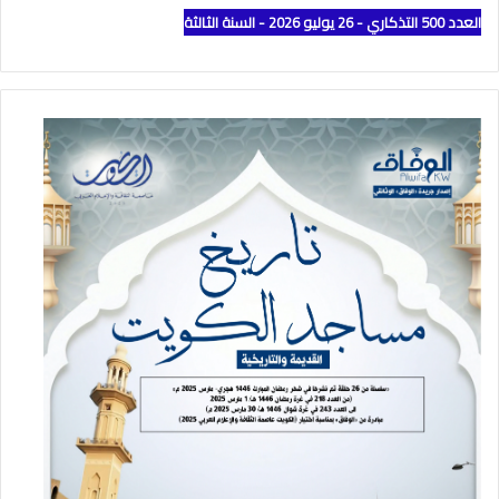
العدد 500 التذكاري - 26 يوليو 2026 - السنة الثالثة