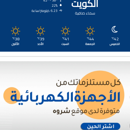
الكويت
42º - 38º
22%
6.23 كيلومتر/ساعة
سماء صافية
38
39
41
44
42
℃
℃
℃
℃
℃
الخميس
الجمعة
السبت
الأحد
الأثنين