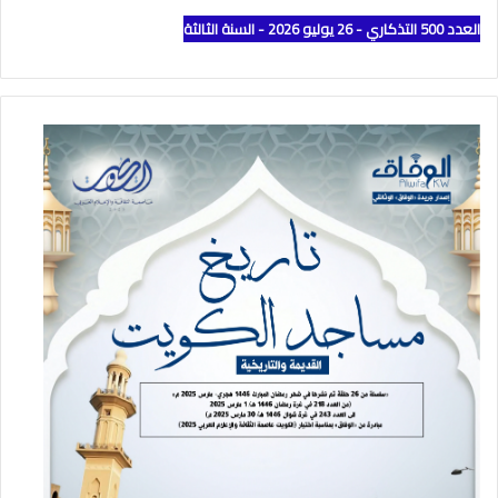
العدد 500 التذكاري - 26 يوليو 2026 - السنة الثالثة