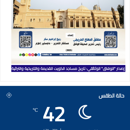
إصدار "الوفاق" الوثائقي: تاريخ مساجد الكويت القديمة والتاريخية والتراثية
حالة الطقس
42
℃