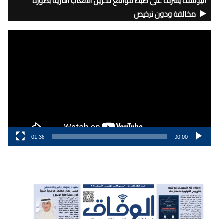
اليوسف يشرف على ضبط مواقع لتخزين الألعاب النارية بصورة
مخالفة ودون ترخيص
مشغل
الفيديو
01:38
00:00