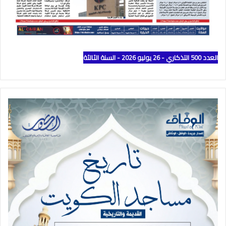
العدد 500 التذكاري - 26 يوليو 2026 - السنة الثالثة