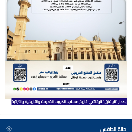
إصدار "الوفاق" الوثائقي: تاريخ مساجد الكويت القديمة والتاريخية والتراثية
حالة الطقس