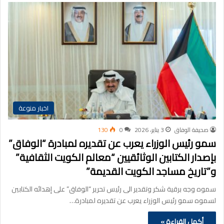
اخبار منوعة
صحيفة الوفاق
3 يناير، 2026
0
130
سمو رئيس الوزراء يعرب عن تقديره لمبادرة “الوفاق”
بإصدار الكتابين الوثائقيين “معالم الكويت الثقافية”
و”تاريخ مساجد الكويت القديمة”
سموه وجه برقية شكر وتقدير الى رئيس تحرير “الوفاق” على إهدائه الكتابين
لسموه سمو رئيس الوزراء يعرب عن تقديره لمبادرة…
أكمل القراءة »