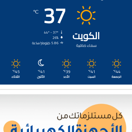
37
℃
الكويت
44º - 37º
26%
5.86 كيلومتر/ساعة
سماء صافية
45
41
39
41
44
℃
℃
℃
℃
℃
الجمعة
السبت
الأحد
الأثنين
الثلاثاء