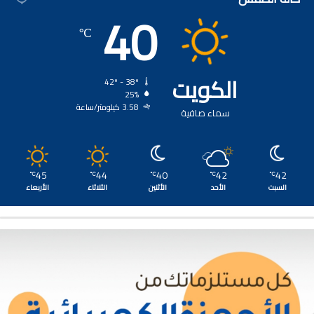
40
℃
الكويت
42º - 38º
25%
3.58 كيلومتر/ساعة
سماء صافية
45
44
40
42
42
℃
℃
℃
℃
℃
السبت
الأحد
الأثنين
الثلاثاء
الأربعاء