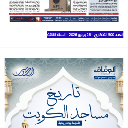
العدد 500 التذكاري - 26 يوليو 2026 - السنة الثالثة