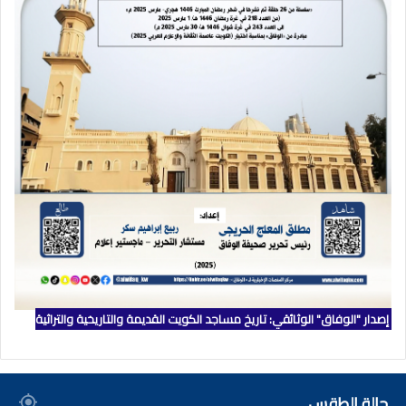
إصدار "الوفاق" الوثائقي: تاريخ مساجد الكويت القديمة والتاريخية والتراثية
حالة الطقس