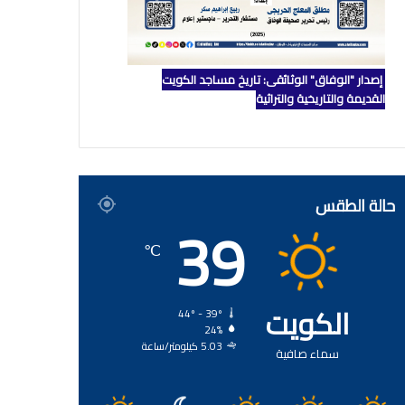
إصدار "الوفاق" الوثائقي: تاريخ مساجد الكويت
القديمة والتاريخية والتراثية
حالة الطقس
39
℃
الكويت
44º - 39º
24%
5.03 كيلومتر/ساعة
سماء صافية