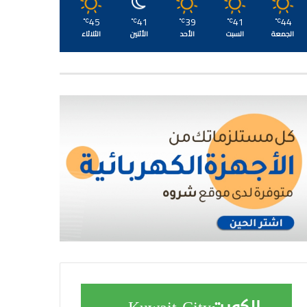
45
41
39
41
44
℃
℃
℃
℃
℃
الجمعة
السبت
الأحد
الأثنين
الثلاثاء