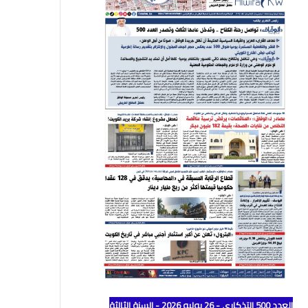
العدد 500 التذكاري - 26 يوليو 2026 - السنة الثالثة