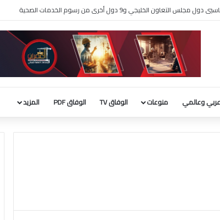
لثقافة يطلق فعاليات «نادي المبدعين» للأطفال ضمن مهرجان «صيفي ثقافي 18»
ربي وعالمي
منوعات
الوفاق TV
الوفاق PDF
المزيد