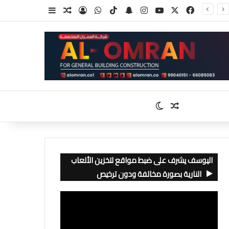
‫X
فيسبوك
‫YouTube
انستقرام
سناب تشات
‫TikTok
واتساب
تسجيل الدخول
مقال عشوائي
إضافة عمود جا
مقال عشوائي
الوضع المظلم
اليوسف يشرف على ضبط مواقع لتخزين الألعاب
النارية بصورة مخالفة ودون ترخيص
مشغل
الفيديو