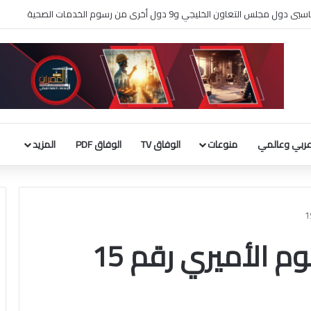
لثقافة يطلق فعاليات «نادي المبدعين» للأطفال ضمن مهرجان «صيفي ثقافي 18»
ربي وعالمي
منوعات
الوفاق TV
الوفاق PDF
المزيد
المادة 10 من المرسوم الأميري رقم 15