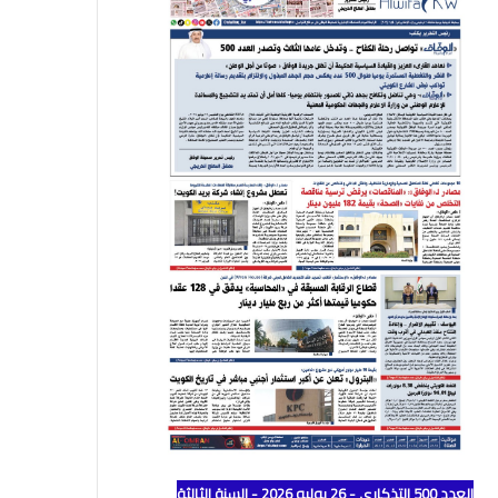
العدد 500 التذكاري - 26 يوليو 2026 - السنة الثالثة