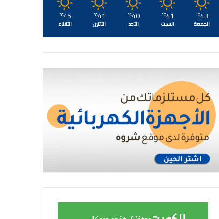
45
41
40
41
43
℃
℃
℃
℃
℃
الجمعة
السبت
الأحد
الأثنين
الثلاثاء