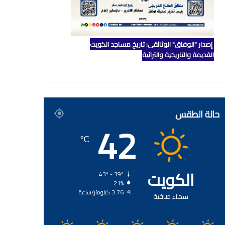
إصدار "الوفاق" الوثائقي: تاريخ مساجد الكويت
القديمة والتاريخية والتراثية
حالة الطقس
42
℃
الكويت
43º - 39º
21%
3.76 كيلومتر/ساعة
سماء صافية