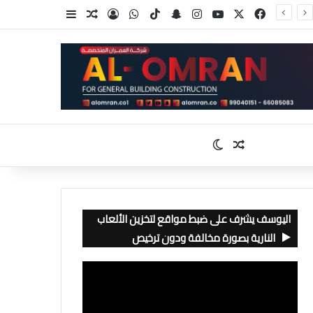
‫X
فيسبوك
‫YouTube
انستقرام
سناب تشات
‫TikTok
واتساب
تسجيل الدخول
مقال عشوائي
إضافة عمود جا
مقال عشوائي
الوضع المظلم
اليوسف يشرف على ضبط مواقع لتخزين الألعاب
النارية بصورة مخالفة ودون ترخيص
مشغل
الفيديو