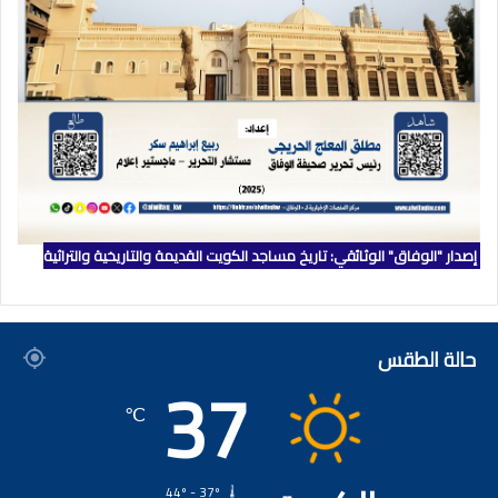
إصدار "الوفاق" الوثائقي: تاريخ مساجد الكويت القديمة والتاريخية والتراثية
حالة الطقس
37
℃
44º - 37º