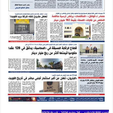
العدد 500 التذكاري - 26 يوليو 2026 - السنة الثالثة