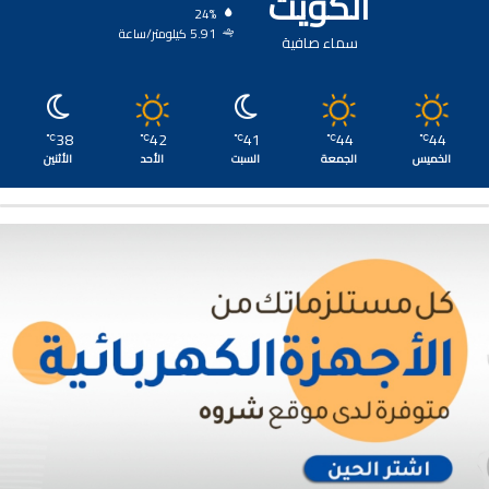
الكويت
24%
5.91 كيلومتر/ساعة
سماء صافية
38
42
41
44
44
℃
℃
℃
℃
℃
الخميس
الجمعة
السبت
الأحد
الأثنين