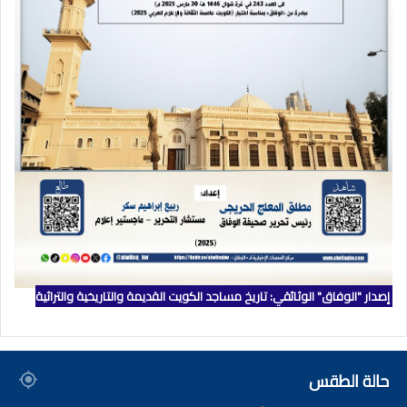
إصدار "الوفاق" الوثائقي: تاريخ مساجد الكويت القديمة والتاريخية والتراثية
حالة الطقس