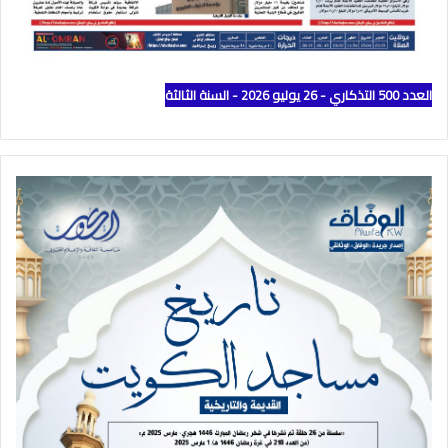
العدد 500 التذكاري - 26 يوليو 2026 - السنة الثالثة