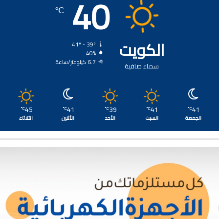
40
℃
الكويت
41º - 39º
40%
6.7 كيلومتر/ساعة
سماء صافية
45
41
39
41
41
℃
℃
℃
℃
℃
الجمعة
السبت
الأحد
الأثنين
الثلاثاء