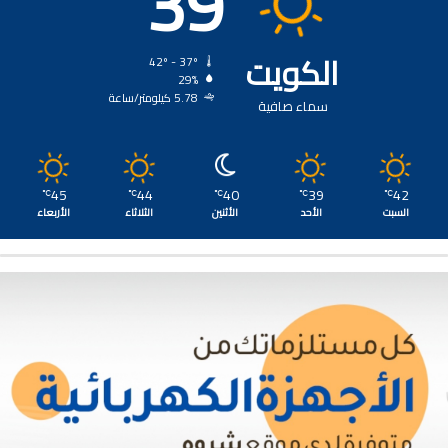
39
الكويت
42º - 37º
29%
5.78 كيلومتر/ساعة
سماء صافية
45
44
40
39
42
℃
℃
℃
℃
℃
السبت
الأحد
الأثنين
الثلاثاء
الأربعاء