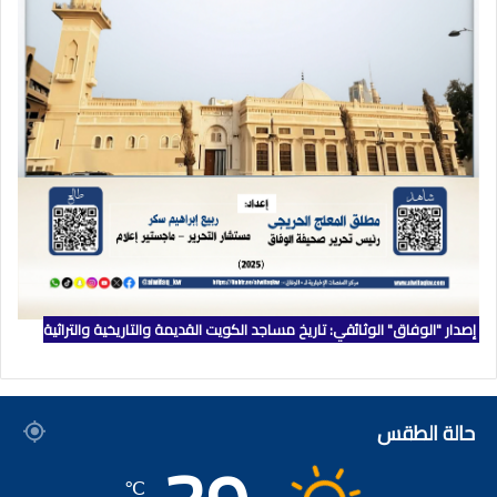
إصدار "الوفاق" الوثائقي: تاريخ مساجد الكويت القديمة والتاريخية والتراثية
حالة الطقس
℃