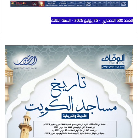
العدد 500 التذكاري - 26 يوليو 2026 - السنة الثالثة