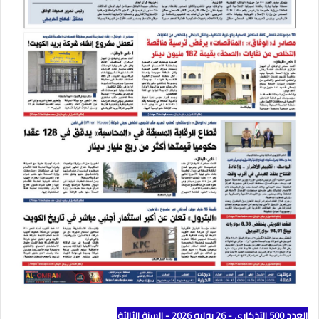
العدد 500 التذكاري - 26 يوليو 2026 - السنة الثالثة