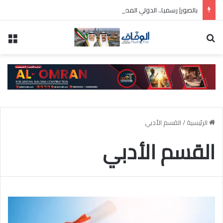
بالصور| رسميا.. الدولي المصري محمد صلاح في طرابزون التركي
بحث عن
الق
الرئيسية
/
القسم الأدبي
القسم الأدبي