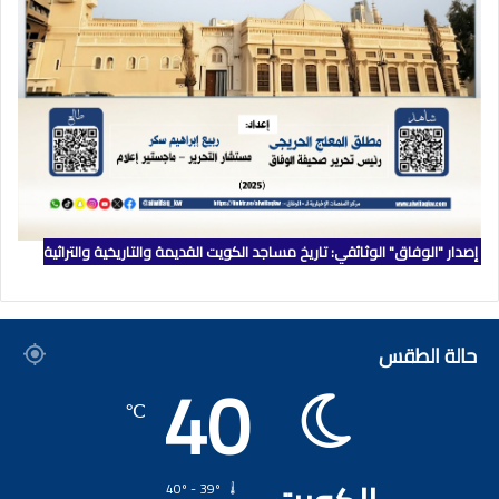
إصدار "الوفاق" الوثائقي: تاريخ مساجد الكويت القديمة والتاريخية والتراثية
حالة الطقس
40
℃
40º - 39º