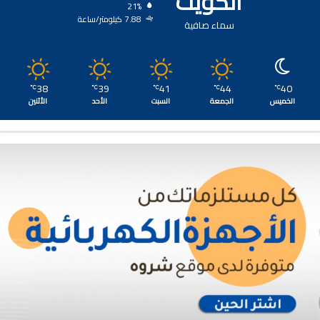
الكويت
21%
7.88 كيلومتر/ساعة
سماء صافية
38
39
41
44
40
℃
℃
℃
℃
℃
الخميس
الجمعة
السبت
الأحد
الأثنين