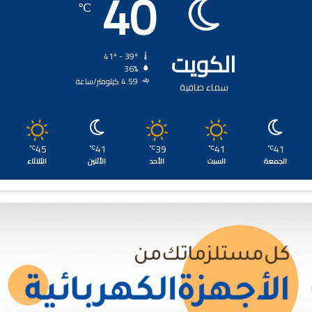
40
℃
الكويت
41º - 39º
36%
4.59 كيلومتر/ساعة
سماء صافية
45
41
39
41
41
℃
℃
℃
℃
℃
الجمعة
السبت
الأحد
الأثنين
الثلاثاء