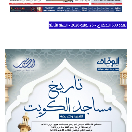
العدد 500 التذكاري - 26 يوليو 2026 - السنة الثالثة