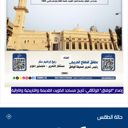
إصدار "الوفاق" الوثائقي: تاريخ مساجد الكويت القديمة والتاريخية والتراثية
حالة الطقس