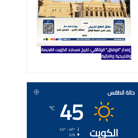
إصدار "الوفاق" الوثائقي: تاريخ مساجد الكويت القديمة
والتاريخية والتراثية
حالة الطقس
45
℃
الكويت
45º - 40º
32%