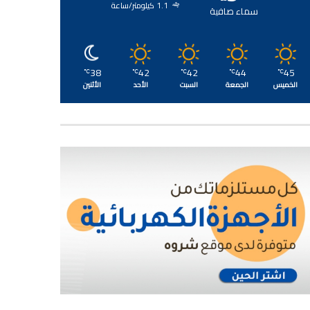
1.1 كيلومتر/ساعة
سماء صافية
38
42
42
44
45
℃
℃
℃
℃
℃
الخميس
الجمعة
السبت
الأحد
الأثنين