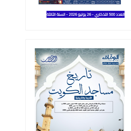
العدد 500 التذكاري - 26 يوليو 2026 - السنة الثالثة