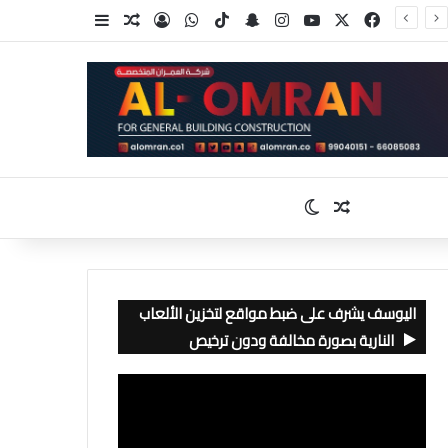
‫X
فيسبوك
‫YouTube
انستقرام
سناب تشات
‫TikTok
واتساب
تسجيل الدخول
مقال عشوائي
إضافة عمود جا
مقال عشوائي
الوضع المظلم
اليوسف يشرف على ضبط مواقع لتخزين الألعاب
النارية بصورة مخالفة ودون ترخيص
مشغل
الفيديو