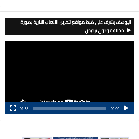
اليوسف يشرف على ضبط مواقع لتخزين الألعاب النارية بصورة
مخالفة ودون ترخيص
مشغل
الفيديو
01:38
00:00