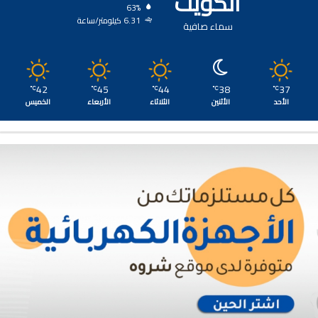
الكويت
63%
6.31 كيلومتر/ساعة
سماء صافية
42
45
44
38
37
℃
℃
℃
℃
℃
الأحد
الأثنين
الثلاثاء
الأربعاء
الخميس