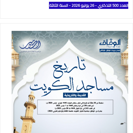
العدد 500 التذكاري - 26 يوليو 2026 - السنة الثالثة