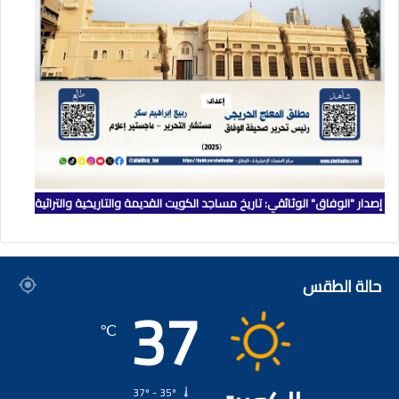
إصدار "الوفاق" الوثائقي: تاريخ مساجد الكويت القديمة والتاريخية والتراثية
حالة الطقس
37
℃
37º - 35º