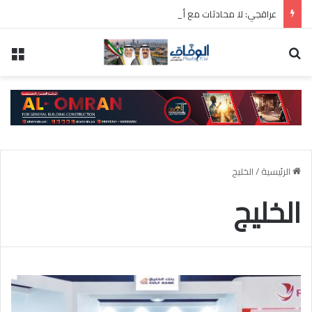
عراقجي: لا محادثات مع أمريكا ما دامت تنتهك الاتفاق المؤقت
بحث عن
الق
الرئيسية
/
الخليج
الخليج