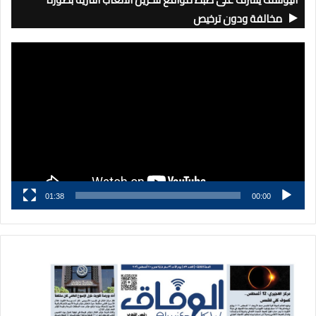
مخالفة ودون ترخيص
مشغل
الفيديو
01:38
00:00