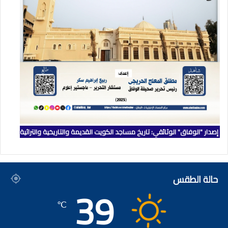
إصدار "الوفاق" الوثائقي: تاريخ مساجد الكويت القديمة والتاريخية والتراثية
حالة الطقس
39
℃