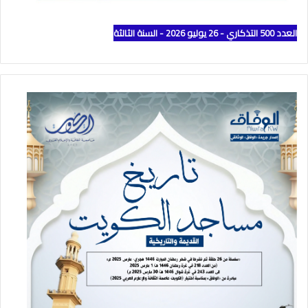
العدد 500 التذكاري - 26 يوليو 2026 - السنة الثالثة