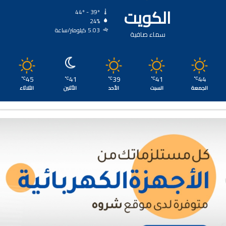
الكويت
44º - 39º
24%
5.03 كيلومتر/ساعة
سماء صافية
45
41
39
41
44
℃
℃
℃
℃
℃
الجمعة
السبت
الأحد
الأثنين
الثلاثاء