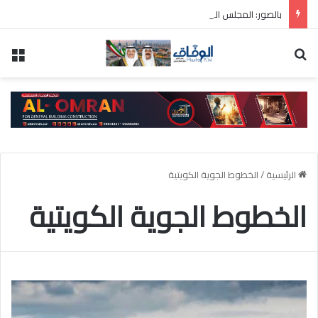
بالصور: المجلس الوطني للثقافة يطلق فعاليات «نادي المبدعين» للأطفال ضمن مهرجان «صيفي ثقافي 18»
بحث عن
الق
الرئيسية
/
الخطوط الجوية الكويتية
الخطوط الجوية الكويتية