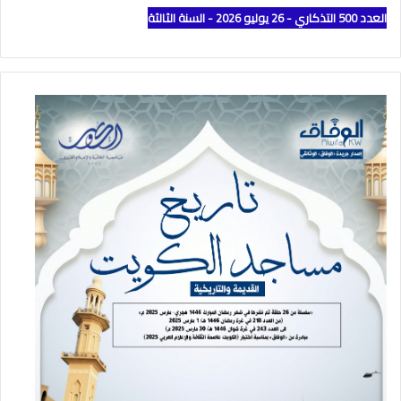
العدد 500 التذكاري - 26 يوليو 2026 - السنة الثالثة