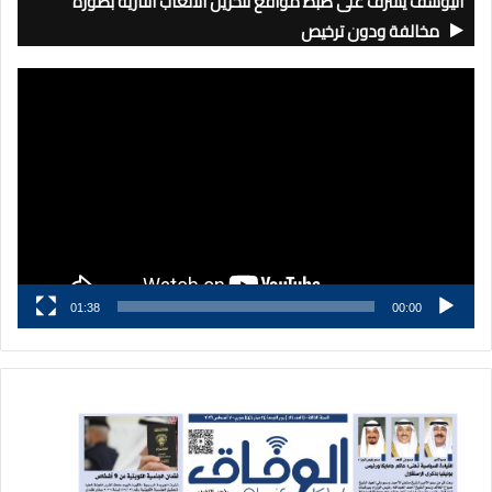
اليوسف يشرف على ضبط مواقع لتخزين الألعاب النارية بصورة
مخالفة ودون ترخيص
مشغل
الفيديو
01:38
00:00