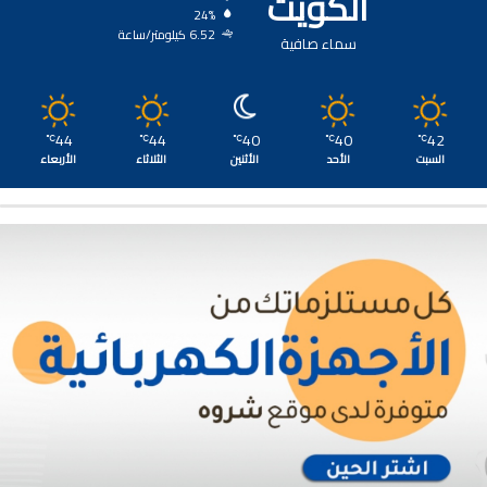
الكويت
24%
6.52 كيلومتر/ساعة
سماء صافية
44
44
40
40
42
℃
℃
℃
℃
℃
السبت
الأحد
الأثنين
الثلاثاء
الأربعاء