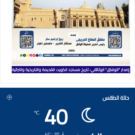
إصدار "الوفاق" الوثائقي: تاريخ مساجد الكويت القديمة والتاريخية والتراثية
حالة الطقس
40
℃
42º - 36º