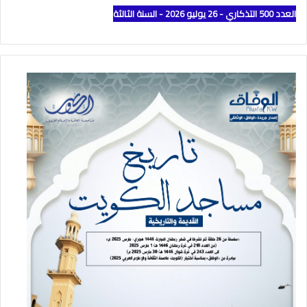
العدد 500 التذكاري - 26 يوليو 2026 - السنة الثالثة