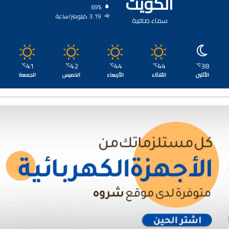
الكويت
69%
3.19 كيلومتر/ساعة
سماء صافية
41
42
44
44
38
℃
℃
℃
℃
℃
الأثنين
الثلاثاء
الأربعاء
الخميس
الجمعة