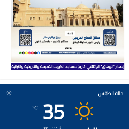
إصدار "الوفاق" الوثائقي: تاريخ مساجد الكويت القديمة والتاريخية والتراثية
حالة الطقس
35
℃
38º - 35º