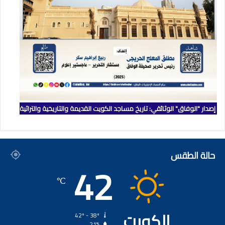
إصدار "الوفاق" الوثائقي: تاريخ مساجد الكويت القديمة والتاريخية والتراثية
حالة الطقس
42
℃
الكويت
42º - 38º
21%