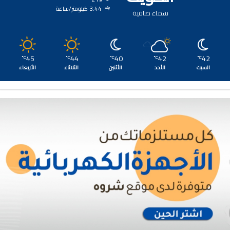
3.44 كيلومتر/ساعة
سماء صافية
45
44
40
42
42
℃
℃
℃
℃
℃
السبت
الأحد
الأثنين
الثلاثاء
الأربعاء