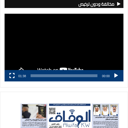
مخالفة ودون ترخيص
مشغل
الفيديو
01:38
00:00