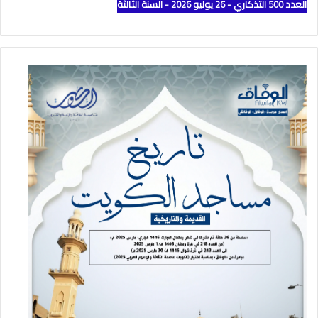
العدد 500 التذكاري - 26 يوليو 2026 - السنة الثالثة