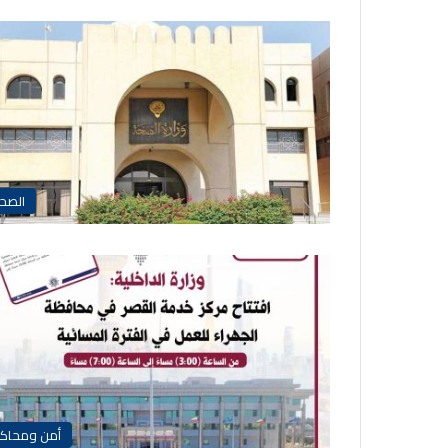
الصح
أمن ومحاك