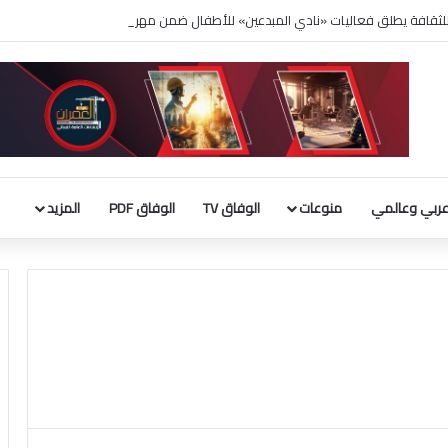
لثقافة يطلق فعاليات «نادي المبدعين» للأطفال ضمن مهرجان «صيفي ثقافي 18»
ربي وعالمي
منوعات
الوفاق TV
الوفاق PDF
المزيد