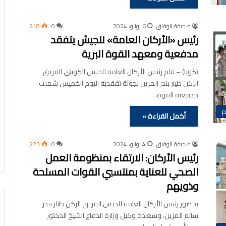
صحيفة الوفاق
6 يونيو، 2024
0
218
رئيس «الأركان العامة» للجيش يتفقد
مدفعية ومعهد القوة البرية
(كونا) – قام رئيس الأركان العامة للجيش الكويتي الفريق
الركن طيار بندر المزين بجولة تفقدية اليوم الخميس شملت
مدفعية القوة…
م
أكمل القراءة »
صحيفة الوفاق
4 يونيو، 2024
0
223
رئيس الأركان: الارتقاء بمنظومة العمل
الصحي للعناية بمنتسبي القوات المسلحة
وذويهم
بحضور رئيس الأركان العامة للجيش الفريق الركن طيار بندر
سالم المزين، وسعادة وكيل وزارة الدفاع الشيخ الدكتور