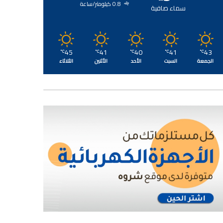
0.8 كيلومتر/ساعة
سماء صافية
45
41
40
41
43
℃
℃
℃
℃
℃
الجمعة
السبت
الأحد
الأثنين
الثلاثاء