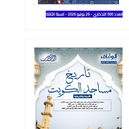
العدد 500 التذكاري - 26 يوليو 2026 - السنة الثالثة