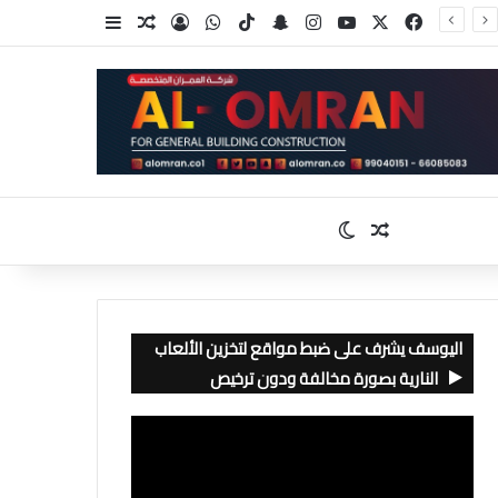
‫X
فيسبوك
‫YouTube
انستقرام
سناب تشات
‫TikTok
واتساب
تسجيل الدخول
مقال عشوائي
إضافة عمود جا
مقال عشوائي
الوضع المظلم
اليوسف يشرف على ضبط مواقع لتخزين الألعاب
النارية بصورة مخالفة ودون ترخيص
مشغل
الفيديو