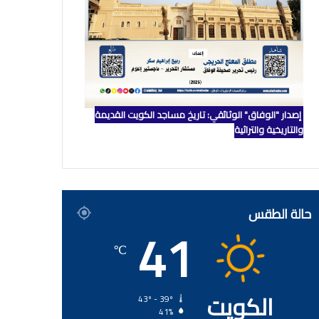
إصدار "الوفاق" الوثائقي: تاريخ مساجد الكويت القديمة
والتاريخية والتراثية
حالة الطقس
41
℃
الكويت
43º - 39º
41%