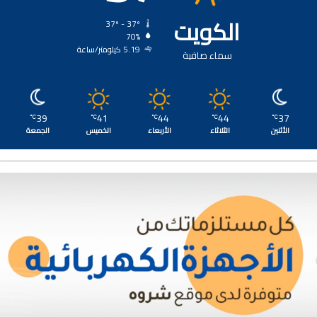
الكويت
37º - 37º
70%
5.19 كيلومتر/ساعة
سماء صافية
39
41
44
44
37
℃
℃
℃
℃
℃
الأثنين
الثلاثاء
الأربعاء
الخميس
الجمعة