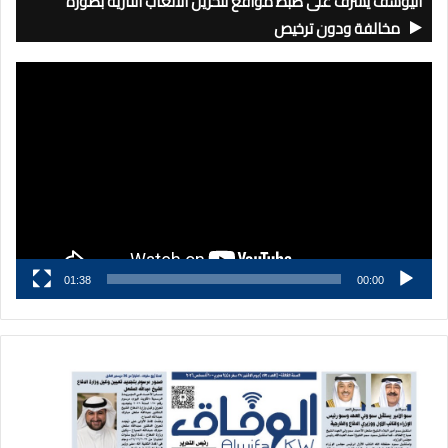
اليوسف يشرف على ضبط مواقع لتخزين الألعاب النارية بصورة
مخالفة ودون ترخيص
مشغل
الفيديو
01:38
00:00