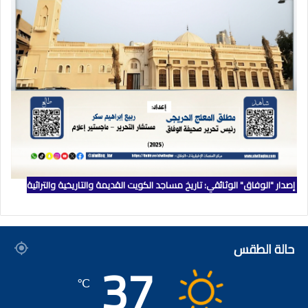
إصدار "الوفاق" الوثائقي: تاريخ مساجد الكويت القديمة والتاريخية والتراثية
حالة الطقس
37
℃