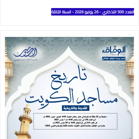
العدد 500 التذكاري - 26 يوليو 2026 - السنة الثالثة