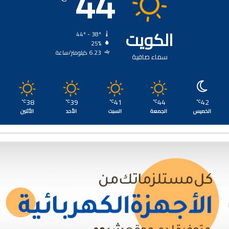
44
الكويت
44º - 38º
25%
6.23 كيلومتر/ساعة
سماء صافية
38
39
41
44
42
℃
℃
℃
℃
℃
الخميس
الجمعة
السبت
الأحد
الأثنين