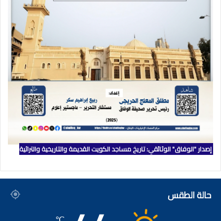
إصدار "الوفاق" الوثائقي: تاريخ مساجد الكويت القديمة والتاريخية والتراثية
حالة الطقس
℃