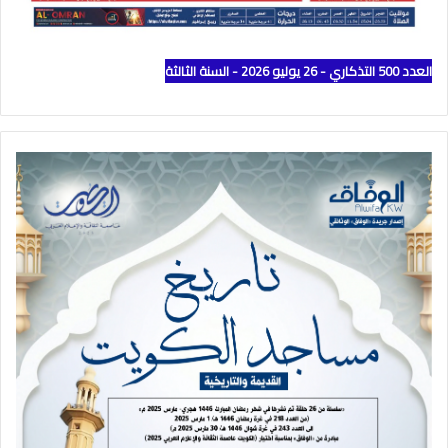
العدد 500 التذكاري - 26 يوليو 2026 - السنة الثالثة