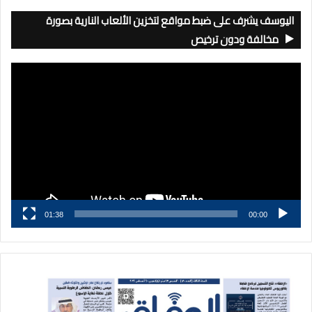
اليوسف يشرف على ضبط مواقع لتخزين الألعاب النارية بصورة
مخالفة ودون ترخيص
مشغل
الفيديو
01:38
00:00