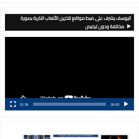
اليوسف يشرف على ضبط مواقع لتخزين الألعاب النارية بصورة
مخالفة ودون ترخيص
مشغل
الفيديو
01:38
00:00