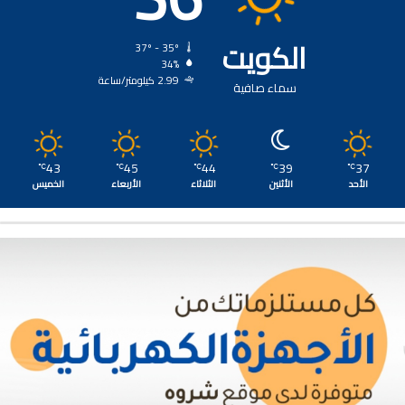
الكويت
37º - 35º
34%
2.99 كيلومتر/ساعة
سماء صافية
43
45
44
39
37
℃
℃
℃
℃
℃
الأحد
الأثنين
الثلاثاء
الأربعاء
الخميس