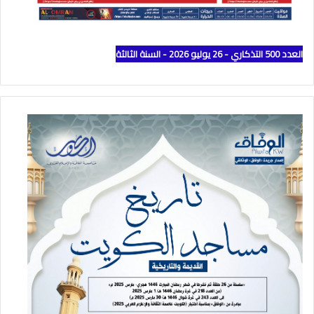
العدد 500 التذكاري - 26 يوليو 2026 - السنة الثالثة