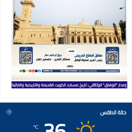
إصدار "الوفاق" الوثائقي: تاريخ مساجد الكويت القديمة والتاريخية والتراثية
حالة الطقس
36
℃