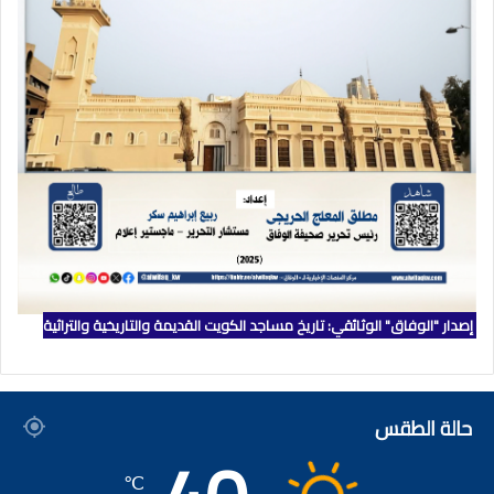
إصدار "الوفاق" الوثائقي: تاريخ مساجد الكويت القديمة والتاريخية والتراثية
حالة الطقس
℃