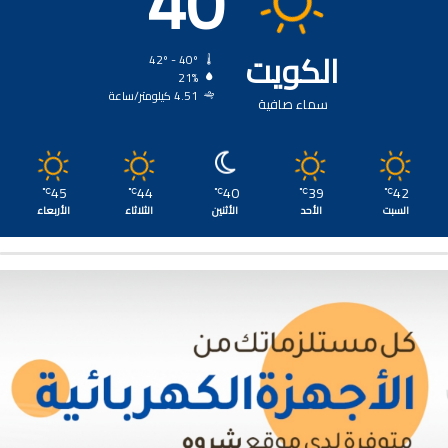
40
الكويت
42º - 40º
21%
4.51 كيلومتر/ساعة
سماء صافية
45
44
40
39
42
℃
℃
℃
℃
℃
السبت
الأحد
الأثنين
الثلاثاء
الأربعاء