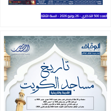
العدد 500 التذكاري - 26 يوليو 2026 - السنة الثالثة