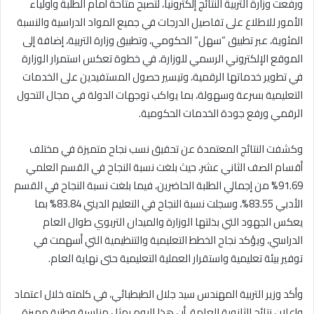
ورفعت وزارة التربية النتائج إلكترونياً، لتصبح متاحة أمام الطلبة وأولياء
الأمور للاطلاع على تفاصيل الدرجات في جميع المواد الدراسية والنسبة
المئوية، عبر تطبيق “سهل” الحكومي، وتطبيق وزارة التربية، إضافة إلى
الموقع الإلكتروني الرسمي للوزارة، في خطوة تعكس استمرار الوزارة
في تطوير خدماتها الرقمية، وتيسير حصول المستفيدين على الخدمات
التعليمية بسرعة وسهولة، بما يواكب توجهات الدولة في مجال التحول
الرقمي ورفع جودة الخدمات الحكومية.
وكشفت النتائج المعتمدة عن تحقيق نسب نجاح متميزة في مختلف
أقسام الصف الثاني عشر، حيث بلغت نسبة النجاح في القسم العلمي
91.69% من إجمالي الطلبة الحاضرين، فيما بلغت نسبة النجاح في القسم
الأدبي 83.55%، وسجلت نسبة النجاح في التعليم الديني 83.84% بما
يعكس الجهود التي بذلتها الوزارة والميدان التربوي طوال العام
الدراسي، ويؤكد نجاح الخطط التعليمية والتنظيمية التي أسهمت في
توفير بيئة تعليمية واستقرار العملية التعليمية حتى نهاية العام.
وأكد وزير التربية المهندس سيد جلال الطبطبائي، في كلمته خلال اعتماد
وإعلان نتائج الثانوية العامة، أن هذا اليوم يمثل مناسبة وطنية مميزة