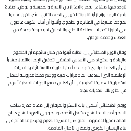
تتوحد فيها مشاعر الفخر والاعتزاز بين الأسرة والمدرسة والوطن، احتفاءً
بثمرة الجهد وإنجاز أبنائنا وبناتنا خريجي الصف الثاني عشر، الذين قدموا
نموذجاً مشرفاً في المثابرة والطموح، وأثبتوا أن أبناء الكويت قادرون
على تجاوز التحديات وصناعة النجاح، والانطلاق نحو مرحلة جديدة من
العطاء وخدمة الوطن.
وقال الوزير الطبطبائي إن الطلبة أثبتوا من خلال نتائجهم أن الطموح
والإرادة والاجتهاد هي الأساس الحقيقي لتحقيق الإنجاز والتميز، مشيراً
إلى أن العام الدراسي شهد عدداً من الظروف الاستثنائية والتحديات
الإقليمية التي استدعت اتخاذ قرارات مرنة ووضع خطط مدروسة لضمان
استمرارية العملية التعليمية، إلا أن تعاون جميع الجهات المعنية أسهم
في تجاوز تلك التحديات بنجاح.
ورفع الطبطبائي أسمى آيات الشكر والعرفان إلى مقام حضرة صاحب
السمو أمير البلاد الشيخ مشعل الأحمد، وسمو ولي العهد الشيخ صباح
الخالد، تقديراً لدعمهما المتواصل لمسيرة التعليم وحرصهما الدائم على
بناء الإنسان الكويتي وتمكين الأجيال القادمة.