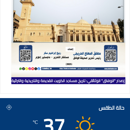
إصدار "الوفاق" الوثائقي: تاريخ مساجد الكويت القديمة والتاريخية والتراثية
حالة الطقس
37
℃