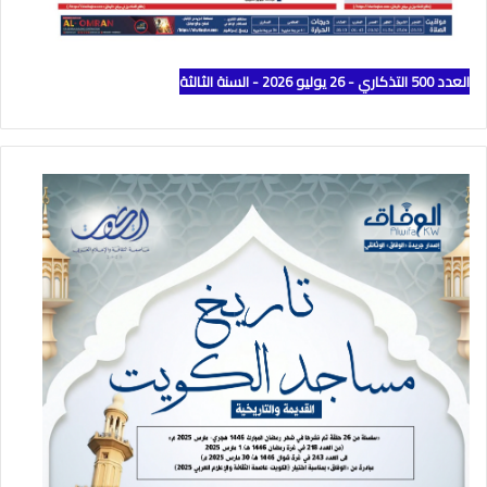
العدد 500 التذكاري - 26 يوليو 2026 - السنة الثالثة