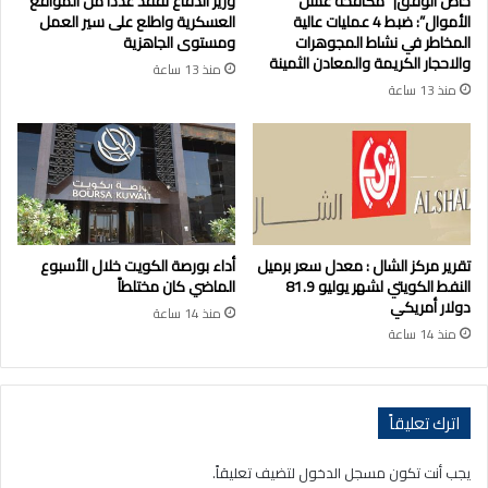
خاص الوفق| “مكافحة غسل
وزير الدفاع تفقد عددًا من المواقع
الأموال”: ضبط 4 عمليات عالية
العسكرية واطلع على سير العمل
المخاطر في نشاط المجوهرات
ومستوى الجاهزية
والاحجار الكريمة والمعادن الثمينة
منذ 13 ساعة
منذ 13 ساعة
تقرير مركز الشال : معدل سعر برميل
أداء بورصة الكويت خلال الأسبوع
النفط الكويتي لشهر يوليو 81.9
الماضي كان مختلطاً
دولار أمريكي
منذ 14 ساعة
منذ 14 ساعة
اترك تعليقاً
يجب أنت تكون
مسجل الدخول
لتضيف تعليقاً.