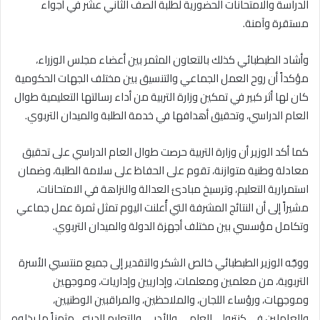
الدراسة والامتحانات الحضورية لطلبة الصف الثاني عشر في أجواء
مستقرة وآمنة.
وأشاد الطبطبائي كذلك بالتعاون المثمر بين أعضاء مجلس الوزراء،
مؤكداً أن روح العمل الجماعي والتنسيق بين مختلف الجهات الحكومية
كان لها أثر كبير في تمكين وزارة التربية من أداء رسالتها التعليمية طوال
العام الدراسي، وتحقيق أهدافها في خدمة الطلبة والميدان التربوي.
كما أكد الوزير أن وزارة التربية حرصت طوال العام الدراسي على تحقيق
معادلة وطنية متوازنة، تقوم على الحفاظ على سلامة الطلبة، وضمان
استمرارية التعليم، وترسيخ مبادئ العدالة والنزاهة في الامتحانات،
مشيراً إلى أن النتائج المشرفة التي أُعلنت اليوم تمثل ثمرة عمل جماعي
وتكامل مؤسسي بين مختلف أجهزة الدولة والميدان التربوي.
ووجّه الوزير الطبطبائي خالص الشكر والتقدير إلى جميع منتسبي الأسرة
التربوية، من معلمين ومعلمات، وإداريين وإداريات، وموجهين
وموجهات، ورؤساء اللجان، والملاحظين، والمراقبين الوطنيين،
والعاملين في كنترولي العلمي والأدبي والتعليم الديني، مثمناً ما بذلوه