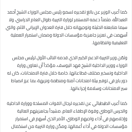
كما أعرب الوزير عن بالغ تقديره لسمو رئيس مجلس الوزراء الشيخ أحمد
العبدالله، مثمناً دعمه المستمر لوزارة التربية طوال العام الدراسي، ولا
سيما متابعته الحثيثة وتوجيهاته خلال فترة العدوان الإيراني الآثم، والتي
أسهمت في تعزيز جاهزية مؤسسات الدولة وضمان استمرار العملية
التعليمية وانتظامها.
وثمّن وزير التربية الدعم الكبير الذي قدمه النائب الأول لرئيس مجلس
الوزراء ووزير الداخلية الشيخ فهد اليوسف، مؤكداً أن تعاون وزارة
الداخلية وتسخير مختلف قطاعاتها، خاصة خلال فترة الامتحانات، كان له
دور بارز في توفير بيئة امتحانات آمنة ومنظمة ونزيهة، بما عزز انضباط
سير الامتحانات وسلامة إجراءاتها.
كما أعرب الطبطبائي عن تقديره لرجال القوات المسلحة ووزارة الداخلية
والحرس الوطني وقوة الإطفاء العام، مشيداً بجاهزيتهم العالية
وإخلاصهم في أداء واجبهم الوطني، الأمر الذي أسهم في استمرار
مؤسسات الدولة في أداء أعمالها، ومكّن وزارة التربية من استكمال