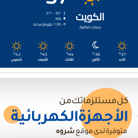
الكويت
37º - 35º
36%
1.99 كيلومتر/ساعة
سماء صافية
42
45
44
38
37
℃
℃
℃
℃
℃
الأحد
الأثنين
الثلاثاء
الأربعاء
الخميس