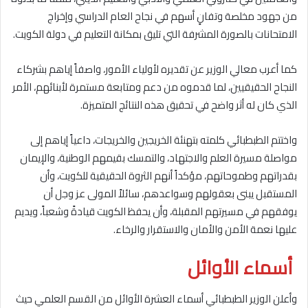
من جهود مخلصة وتفانٍ أسهم في نجاح العام الدراسي وإخراج
الامتحانات بالصورة المشرفة التي تليق بمكانة التعليم في دولة الكويت.
كما أعرب معالي الوزير عن تقديره لأولياء الأمور، واصفاً إياهم بشركاء
النجاح الحقيقيين، لما قدموه من دعم ومتابعة مستمرة لأبنائهم، الأمر
الذي كان له أثر واضح في تحقيق هذه النتائج المتميزة.
واختتم الطبطبائي كلمته بتهنئة الخريجين والخريجات، داعياً إياهم إلى
مواصلة مسيرة العلم والاجتهاد، والتمسك بقيمهم الوطنية، والإيمان
بقدراتهم وطموحاتهم، مؤكداً أنهم الثروة الحقيقية للكويت، وأن
المستقبل يبنى بعقولهم وسواعدهم، سائلاً المولى عز وجل أن
يوفقهم في مسيرتهم المقبلة، وأن يحفظ الكويت قيادةً وشعباً، ويديم
عليها نعمة الأمن والأمان والاستقرار والرخاء.
أسماء الأوائل
وأعلن الوزير الطبطبائي أسماء العشرة الأوائل من القسم العلمي حيث