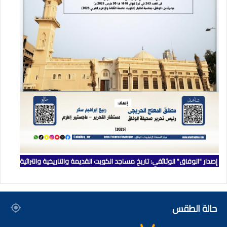
إصدار "الوفاق" الوثائقي: تاريخ مساجد الكويت القديمة والتاريخية والتراثية
حالة الطقس