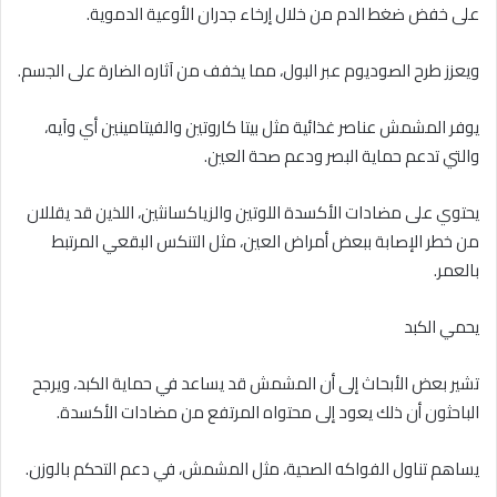
على خفض ضغط الدم من خلال إرخاء جدران الأوعية الدموية.
ويعزز طرح الصوديوم عبر البول، مما يخفف من آثاره الضارة على الجسم.
يوفر المشمش عناصر غذائية مثل بيتا كاروتين والفيتامينين أي وآيه،
والتي تدعم حماية البصر ودعم صحة العين.
يحتوي على مضادات الأكسدة اللوتين والزياكسانثين، اللذين قد يقللان
من خطر الإصابة ببعض أمراض العين، مثل التنكس البقعي المرتبط
بالعمر.
يحمي الكبد
تشير بعض الأبحاث إلى أن المشمش قد يساعد في حماية الكبد، ويرجح
الباحثون أن ذلك يعود إلى محتواه المرتفع من مضادات الأكسدة.
يساهم تناول الفواكه الصحية، مثل المشمش، في دعم التحكم بالوزن.