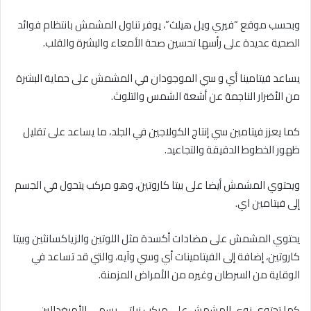
وبحسب موقع “فيري ويل هيلث”، يوفر تناول المشمش بانتظام فوائد
الصحية عديدة على رأسها تحسين صحة الأمعاء والبشرة والقلب.
يساعد فيتامينا أي و سي الموجودان في المشمش على حماية البشرة
من الأضرار الناجمة عن أشعة الشمس والتلوث.
كما يعزز فيتامين سي إنتاج الكولاجين في الجلد، ما يساعد على تقليل
ظهور الخطوط الدقيقة والتجاعيد.
ويحتوي المشمش أيضا على بيتا كاروتين، وهو مركب يتحول في الجسم
إلى فيتامين اي.
يحتوي المشمش على مضادات أكسدة مثل اللوتين والزياكسانثين وبيتا
كاروتين، إضافة إلى الفيتامينات أي وسي وآيه، والتي قد تساعد في
الوقاية من السرطان وغيره من الأمراض المزمنة.
كما تحتوي نوى المشمش على مركب نباتي يسمى الأميغدالين،