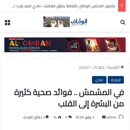
بالصور: المجلس الوطني للثقافة يطلق فعاليات «نادي المبدعين» للأطفال ضمن مهرجان «صيفي ثقافي 18»
بحث عن
الق
الرئيسية
/
منوعات
/
الصحة
الصحة
عاجل
في المشمش .. فوائد صحية كثيرة
من البشرة إلى القلب
أرسل
admin
3 يوليو، 2026
0
14
2 دقائق القراءة
بريدا