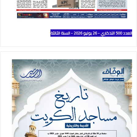
العدد 500 التذكاري - 26 يوليو 2026 - السنة الثالثة