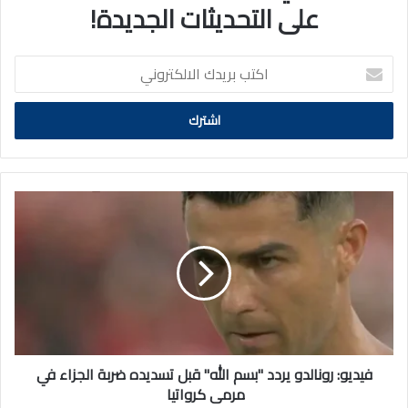
على التحديثات الجديدة!
اكتب
بريدك
الالكتروني
فيديو:
رونالدو
يردد
"بسم
الله"
قبل
تسديده
ضربة
الجزاء
في
فيديو: رونالدو يردد "بسم الله" قبل تسديده ضربة الجزاء في
مرمى
مرمى كرواتيا