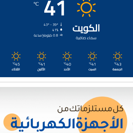
41
℃
الكويت
43º - 39º
41%
0.8 كيلومتر/ساعة
سماء صافية
45
41
40
41
43
℃
℃
℃
℃
℃
الجمعة
السبت
الأحد
الأثنين
الثلاثاء