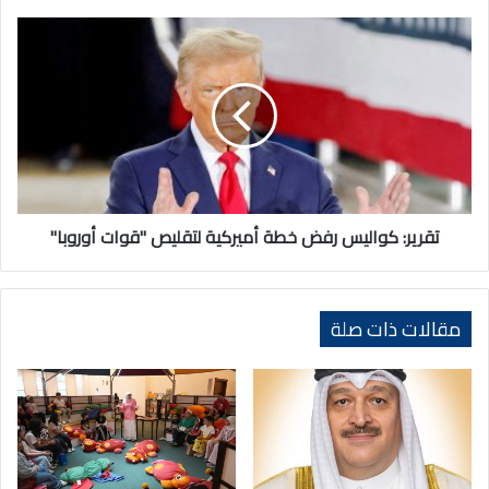
كرواتيا
تقرير:
كواليس
رفض
خطة
أميركية
لتقليص
"قوات
أوروبا"
تقرير: كواليس رفض خطة أميركية لتقليص "قوات أوروبا"
مقالات ذات صلة