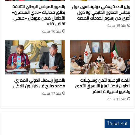
وزير الصحة يعفي ديبلوماسيي دول
بالصور: المجلس الوطني للثقافة
مجلس التعاون الخليجي و9 دول
يطلق فعاليات «نادي المبدعين»
أخرى من رسوم الخدمات الصحية
للأطفال ضمن مهرجان «صيفي
ثقافي 18»
منذ 15 ساعة
منذ 16 ساعة
اللجنة الوطنية لأمن وتسهيلات
بالصور| رسميا.. الدولي المصري
الطيران تبحث تعزيز التنسيق الأمني
محمد صلاح في طرابزون التركي
وتطوير تسهيلات السفر
منذ 17 ساعة
منذ 17 ساعة
اترك تعليقاً