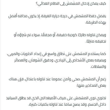
كيف يمكن إدخال المشمش إلى النظام الغذائي؟
يفضل حفظ المشمش في درجة حرارة الغرفة، إذ يكون مذاقه أفضل
بهذه الطريقة.
ويمكن تناوله طازجًا كوجبة خفيفة، أو مجففًا، سواء تم شراؤه أو
تجفيفه منزليًا.
كما يستخدم المشمش على نطاق واسع في إعداد الحلويات والمربى،
ويضيفه بعض الأشخاص إلى الزبادي، ودقيق الشوفان، والعصائر
والسلطات.
رغم أن المشمش صحي وآمن عموما عند تناوله باعتدال، فإن هناك
بعض المحاذير، منها:
تحتوي نوى المشمش على مركب الأميغدالين الذي قد يطلق السيانيد
داخل الجسم، وقد يصبح ساما عند تناوله بكميات كبيرة.