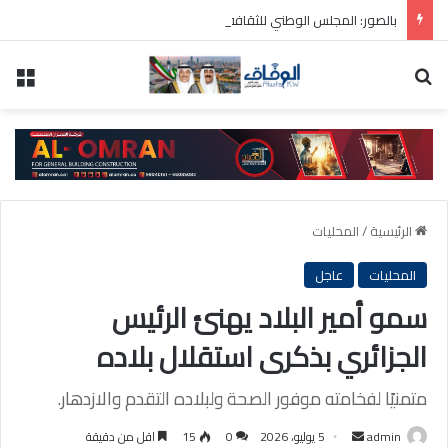
بالصور: المجلس الوطني للثقافة يطلق فعاليات «نادي المبدعين» للأطفال ضمن مهرجان «صيفي ثقافي 18»
بحث عن
الق
الرئيسية
/
المحليات
المحليات
عاجل
سمو أمير البلاد يهنئ الرئيس
الجزائري بذكرى استقلال بلاده
متمنيًا لفخامته موفور الصحة ولبلاده التقدم والازدهار.
أرسل
admin
5 يوليو، 2026
0
15
اقل من دقيقة