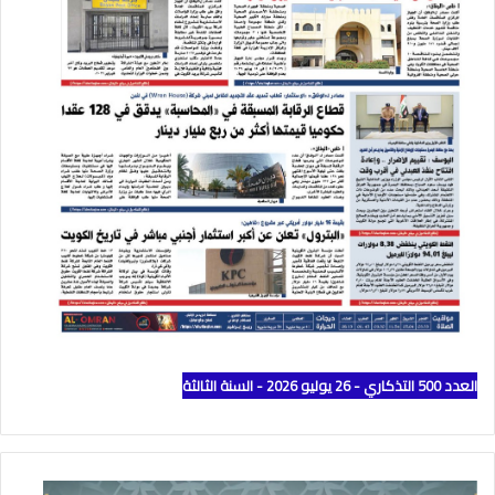
العدد 500 التذكاري - 26 يوليو 2026 - السنة الثالثة