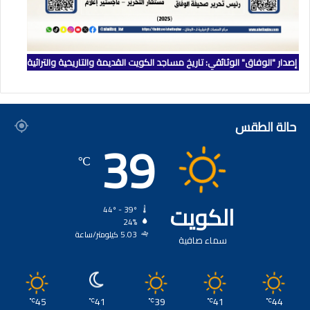
إصدار "الوفاق" الوثائقي: تاريخ مساجد الكويت القديمة والتاريخية والتراثية
حالة الطقس
39
℃
الكويت
44º - 39º
24%
5.03 كيلومتر/ساعة
سماء صافية
45
41
39
41
44
℃
℃
℃
℃
℃