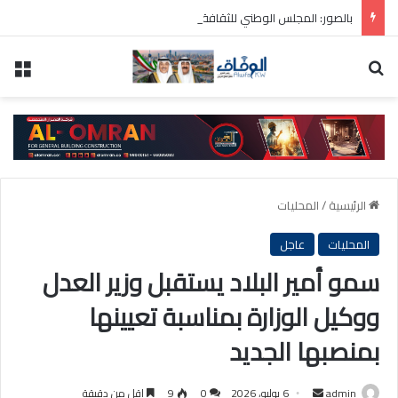
بالصور: المجلس الوطني للثقافة يطلق فعاليات «نادي المبدعين» للأطفال ضمن مهرجان «صيفي ثقافي 18»
بحث عن
الق
الرئيسية
/
المحليات
المحليات
عاجل
سمو أمير البلاد يستقبل وزير العدل
ووكيل الوزارة بمناسبة تعيينها
بمنصبها الجديد
أرسل
admin
6 يوليو، 2026
0
9
اقل من دقيقة