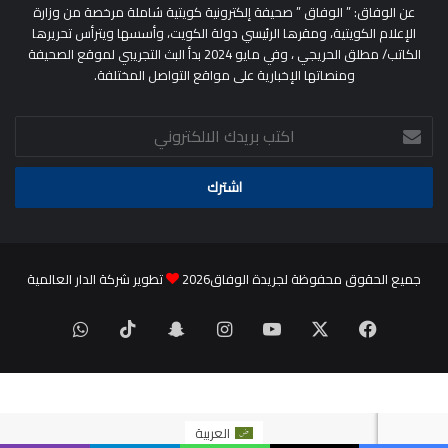
عن الوفاق: ” الوفاق ” صحيفة إلكترونية كويتية شاملة مرخصة من وزارة
الإعلام الكويتية، ومقرها الرئيسي دولة الكويت، وأسسها ويترأس تحريرها
الكاتب/ مطلق الحريجي ، وفي مايو 2024 بدأ البث التجريبي لموقع الصحيفة
ومنصاتها الإخبارية على مواقع التواصل المختلفة.
اكتب
بريدك
الالكتروني
جميع الحقوق محفوظة لجريدة الوفاق2026
تطوير شركة الدار العالمية
‫X
فيسبوك
‫YouTube
انستقرام
سناب
‫TikTok
واتساب
تشات
العربية