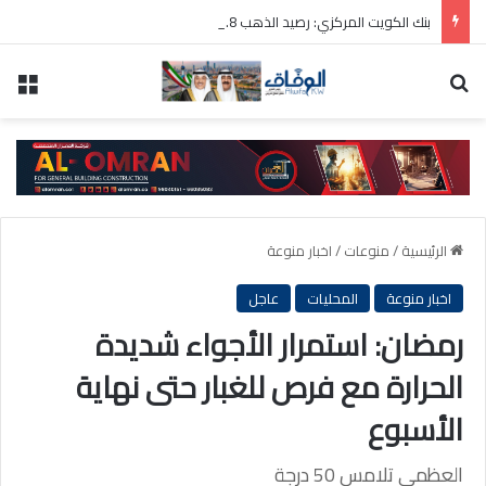
بنك الكويت المركزي: رصيد الذهب 31.8 مليون دينار والودائع بالعملة الأجنبية 9 مليارات دينار
بحث عن
الق
الرئيسية
/
منوعات
/
اخبار منوعة
اخبار منوعة
المحليات
عاجل
رمضان: استمرار الأجواء شديدة
الحرارة مع فرص للغبار حتى نهاية
الأسبوع
العظمى تلامس 50 درجة