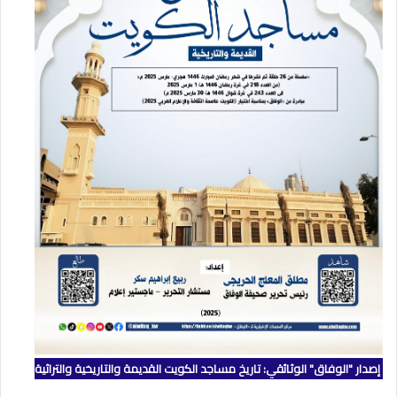
إصدار "الوفاق" الوثائقي: تاريخ مساجد الكويت القديمة والتاريخية والتراثية