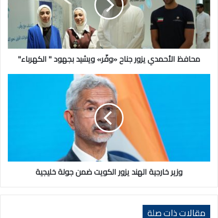
«وفّر»
ويشيد
بجهود
"
الكهرباء"
محافظ الأحمدي يزور جناح «وفّر» ويشيد بجهود " الكهرباء"
وزير
خارجية
الهند
يزور
الكويت
ضمن
جولة
خليجية
وزير خارجية الهند يزور الكويت ضمن جولة خليجية
مقالات ذات صلة