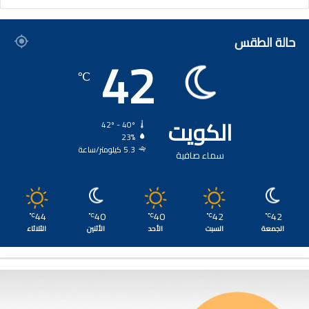
حالة الطقس
42
℃
الكويت
42º - 40º
23%
5.3 كيلومتر/ساعة
سماء صافية
44
40
40
42
42
℃
℃
℃
℃
℃
الجمعة
السبت
الأحد
الأثنين
الثلاثاء