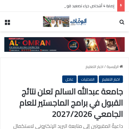
إصابة 4 أشخاص جراء تصعيد قوات الاحتلال الإسرائيلي اعتداءاتها على «قضاء صور» جنوب لبنان
بحث عن
الق
الرئيسية
/
اخبار التعليم
اخبار التعليم
المحليات
عاجل
جامعة عبدالله السالم تعلن نتائج
القبول في برامج الماجستير للعام
الجامعي 2027/2026
داعيةً المقبولين إلى متابعة البريد الإلكتروني لاستكمال