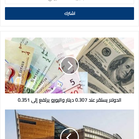
بريدك
الالكتروني
الدولار
يستقر
عند
0.307
دينار
واليورو
يرتفع
إلى
0.351
الدولار يستقر عند 0.307 دينار واليورو يرتفع إلى 0.351
«التربية»
تعتمد
جداول
امتحانات
«الدور