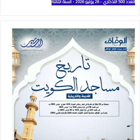
العدد 500 التذكاري - 26 يوليو 2026 - السنة الثالثة