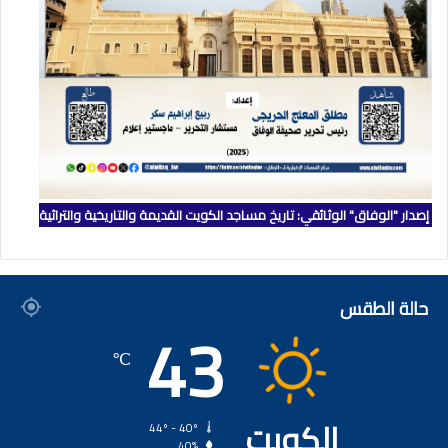
إصدار "الوفاق" الوثائقي: تاريخ مساجد الكويت القديمة والتاريخية والتراثية
حالة الطقس
43
℃
الكويت
44º - 40º
40%