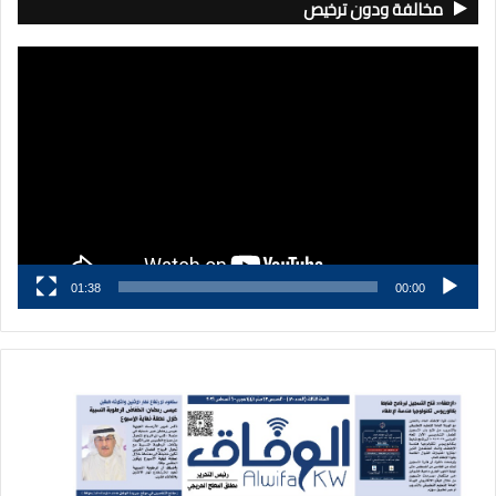
مخالفة ودون ترخيص
مشغل
الفيديو
01:38
00:00