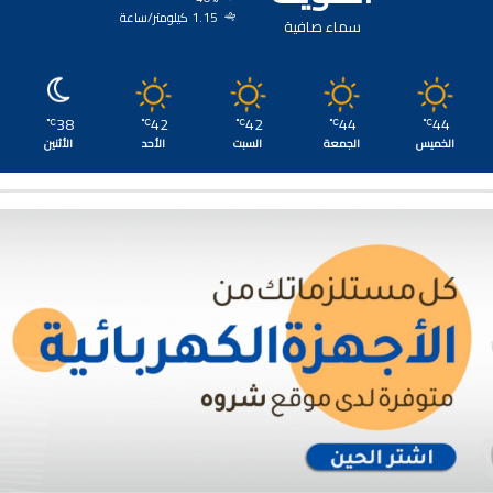
1.15 كيلومتر/ساعة
سماء صافية
38
42
42
44
44
℃
℃
℃
℃
℃
الخميس
الجمعة
السبت
الأحد
الأثنين